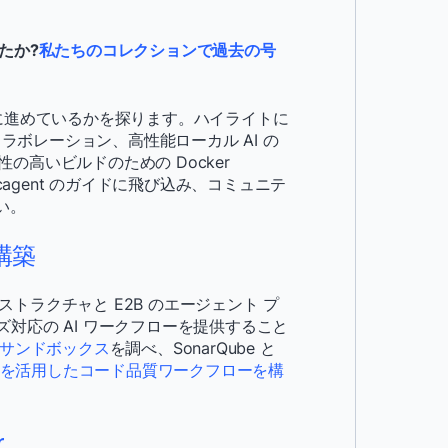
したか?
私たちのコレクションで過去の号
ように進めているかを探ります。ハイライトに
 コラボレーション、高性能ローカル AI の
で信頼性の高いビルドのための Docker
t と cagent のガイドに飛び込み、コミュニテ
い。
の構築
フラストラクチャと E2B のエージェント プ
対応の AI ワークフローを提供すること
サンドボックス
を調べ、SonarQube と
I を活用したコード品質ワークフローを構
r