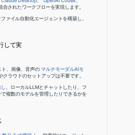
、
Claude Desktop
、
OpenAI Codex
、
統合されたワークフローを実現します。
なファイル自動化エージェントを構築し、
で実行して実
キスト、画像、音声の
マルチモーダルAIモ
やクラウドのセットアップは不要です。
携し
、ローカルLLMとチャットしたり、フ
分で複数のモデルを管理したりできるかを
化