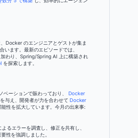
数分 5 で構築
し、効率的にエージェン
。
ズでは、Docker のエンジニアとゲストが集ま
し合います。最新のエピソードでは、
 に加わり、Spring/Spring AI 上に構築され
l
を探索します。
とイノベーションで賑わっており、
Docker
ン
を与え、開発者が力を合わせて
Docker
の可能性を拡大しています。今月の出来事:
更によるエラーを調査し、修正を共有し、
重要性を強調しました。