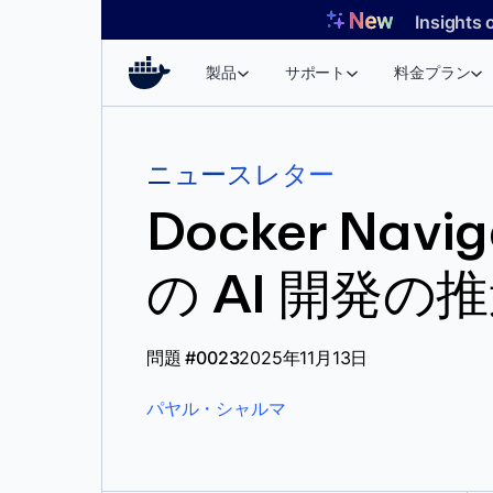
コ
Insights 
ン
テ
製品
サポート
料金プラン
ン
ツ
へ
ニュースレター
ス
キ
Docker Na
ッ
プ
の AI 開発の
問題 #0023
2025年11月13日
パヤル・シャルマ