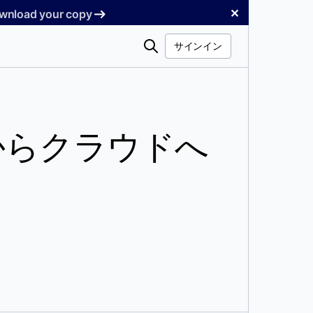
✕
Download your copy
検
サインイン
索
ップからクラウドへ