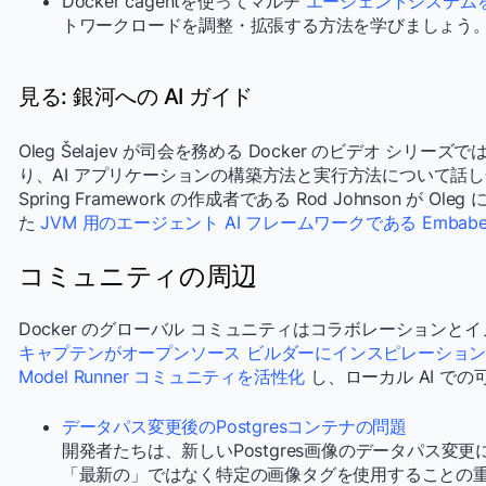
Docker cagentを使ってマルチ
エージェントシステムを
トワークロードを調整・拡張する方法を学びましょう
見る: 銀河への AI ガイド
Oleg Šelajev が司会を務める Docker のビデオ シリー
り、AI アプリケーションの構築方法と実行方法について話
Spring Framework の作成者である Rod Johnson が Oleg
た
JVM 用のエージェント AI フレームワークである Embabe
コミュニティの周辺
Docker のグローバル コミュニティはコラボレーション
キャプテンがオープンソース ビルダーにインスピレーショ
Model Runner コミュニティを活性化
し、ローカル AI で
データパス変更後のPostgresコンテナの問題
開発者たちは、新しいPostgres画像のデータパス変
「最新の」ではなく特定の画像タグを使用することの