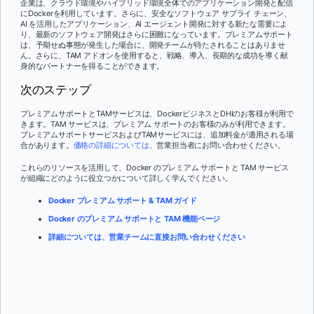
企業は、クラウド環境やハイブリッド環境全体でのアプリケーション開発と配信
にDockerを利用しています。さらに、安全なソフトウェア サプライ チェーン、
AI を活用したアプリケーション、AI エージェント開発に対する新たな需要によ
り、最新のソフトウェア開発はさらに困難になっています。プレミアムサポート
は、予期せぬ事態が発生した場合に、開発チームが待たされることはありませ
ん。さらに、TAM アドオンを使用すると、戦略、導入、長期的な成功を導く献
身的なパートナーを得ることができます。
次のステップ
プレミアムサポートとTAMサービスは、DockerビジネスとDHIのお客様が利用で
きます。TAM サービスは、プレミアム サポートのお客様のみが利用できます。
プレミアムサポートサービスおよびTAMサービスには、追加料金が適用される場
合があります。
価格の詳細については
、営業担当者にお問い合わせください。
これらのリソースを活用して、Docker のプレミアム サポートと TAM サービス
が組織にどのように役立つかについて詳しく学んでください。
Docker プレミアム サポート & TAM ガイド
Docker のプレミアム サポートと TAM 機能ページ
詳細については、営業チームに直接お問い合わせください