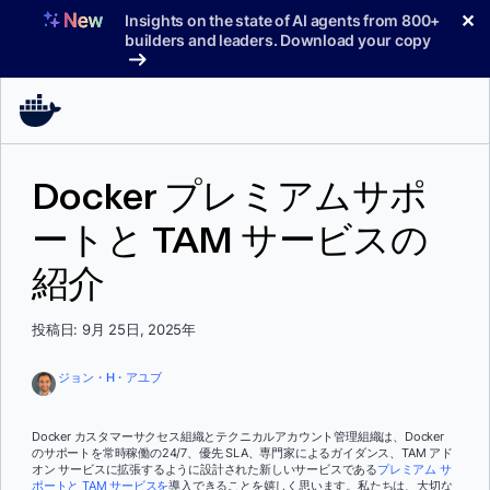
コ
✕
Insights on the state of AI agents from 800+
ン
builders and leaders. Download your copy
テ
ン
ツ
へ
ス
Docker プレミアムサポ
キ
ッ
ートと TAM サービスの
プ
紹介
投稿日: 9月 25日, 2025年
ジョン・H・アユブ
Docker カスタマーサクセス組織とテクニカルアカウント管理組織は、Docker
のサポートを常時稼働の24/7、優先 SLA、専門家によるガイダンス、TAM アド
オン サービスに拡張するように設計された新しいサービスである
プレミアム サ
ポートと TAM サービスを
導入できることを嬉しく思います。私たちは、大切な