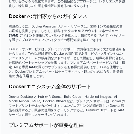
しているのかを可視化できます。この積極的なアプローチは、レジリエンスを強
化し、繰り返しの中断を最小限に抑えるのに役立ちます。
Docker の専門家からのガイダンス
前述のように、Docker Premium サポート リソースは、常時オンで優先度の高
い応答を提供します。しかし、顧客はテ
クニカル アカウント マネージャー
(TAM) アドオン
を使用してカバレッジを拡大し、信頼できる TAM アドバイザー
を通じてプロアクティブでハイタッチの専門知識を追加できます。
TAMアドオンサービスは、プレミアムサポートのお客様にさらに大きな価値をも
たらします。TAMは経験豊富なDockerの専門家であり、ビジネスラインやエン
ジニアリングチームの献身的なアドバイザーとして機能し、組織の目標に合わせ
た戦略的パートナーシップを提供します。プレミアムサポートサービスでは、指
定TAMと専用TAMの両方のオプションをお客様に提供します。TAMを使用する
と、Dockerプレミアムサポートはセーフティネット以上のものになり、開発組
織の
力を倍増
させます。
Dockerエコシステム全体のサポート
Docker Desktop と Hub から Scout、Build Cloud、Hardened Images、AI
Model Runner、MCP、Docker Offload など、プレミアム サポートは Docker の
フットプリント全体をカバーします。エンジニアリング組織が新しい Docker 製
品を採用するか、既存の使用をスケーリングすると、Premium サポートと TAM
サービスも随手にスケーリングされます。
プレミアムサポートが重要な理由