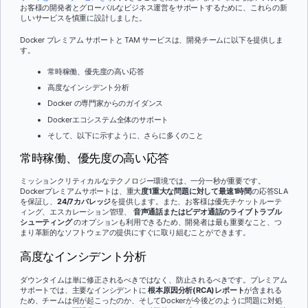
お客様の開発者とグローバルなビジネス運営をサポートするために、これらの新
しいサービスを慎重に設計しました。
Docker プレミアム サポートと TAM サービスは、開発チームに以下を提供しま
す。
常時稼働、優先度の高い応答
高度なインシデント分析
Docker の専門家からのガイダンス
Dockerエコシステム全体のサポート
そして、以下に示すように、さらに多くのこと
常時稼働、優先度の高い応答
ミッションクリティカルなテクノロジー環境では、一分一秒が重要です。
Dockerプレミアムサポートは、重大
度1重大な問題に対して最速1時間
の応答SLA
を保証し、
24/7カバレッジ
を提供します。また、お客様は優先チケットルーテ
ィング、エスカレーション管理、
音声通話またはビデオ通話のライブトラブル
シューティング
のオプションも利用できるため、開発者は最も重要なこと、つ
まり革新的なソフトウェアの提供にすぐに取り組むことができます。
高度なインシデント分析
ダウンタイムは単に修正されるべきではなく、防止されるべきです。プレミアム
サポートでは、主要なインシデントに
根本原因分析(RCA)レポート
が含まれる
ため、チームは何が起こったのか、そしてDockerが今後どのように問題に対処