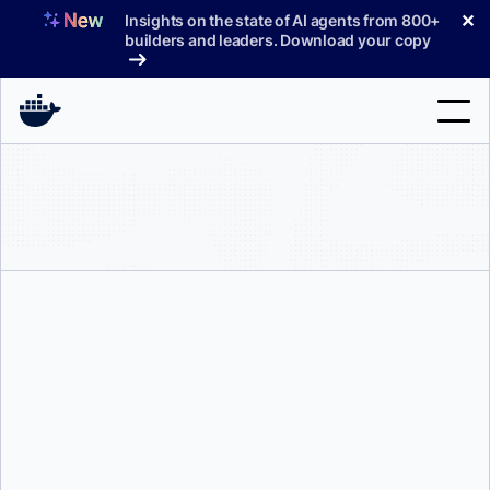
コ
✕
Insights on the state of AI agents from 800+
ン
builders and leaders. Download your copy
テ
ン
ツ
へ
検
ス
索
キ
ッ
製品
プ
サポート
料金プラン
ブログ
ドキュメント
サインイン