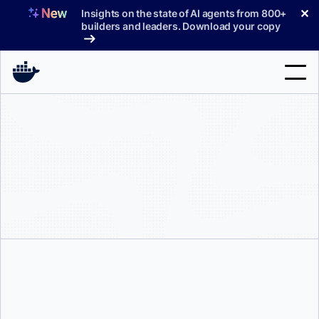
コ
✕
Insights on the state of AI agents from 800+
ン
builders and leaders. Download your copy
テ
ン
ツ
へ
検
ス
索
キ
ッ
製品
プ
サポート
料金プラン
ブログ
ドキュメント
サインイン