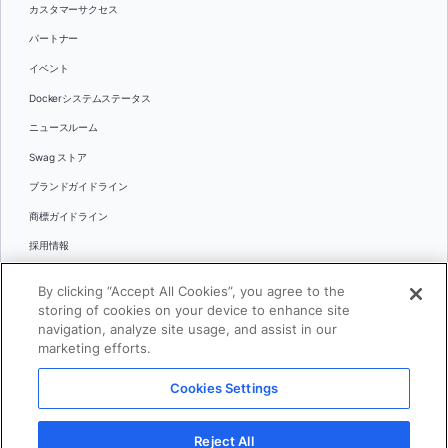
カスタマーサクセス
パートナー
イベント
Dockerシステムステータス
ニュースルーム
Swag ストア
ブランドガイドライン
商標ガイドライン
採用情報
お問い合わせ
By clicking “Accept All Cookies”, you agree to the
言語
storing of cookies on your device to enhance site
English
navigation, analyze site usage, and assist in our
marketing efforts.
日本語
Cookies Settings
© 2026 Docker Inc.全著作権所有
Reject All
利用規約(英語)
プライバシー
リーガル