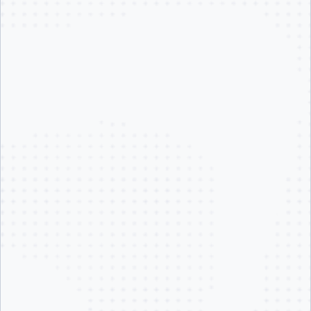
クラウドの力で、瞬時にスケールする Docker。
ローカル環境の制約を取り払うクラウドベースのコンピュートによ
り、即座にスケール可能です。インフラのプロビジョニングやキャパ
シティ計画は不要で、リソースの無駄も発生しません。
導入を加速するネイティブなワークフロー。
開発者は Docker を開いて、これまで通りの方法でそのままビルドでき
ます。同じ CLI、同じコマンド、同じ Desktop UI。初日から生産的に
作業でき、例外はありません。