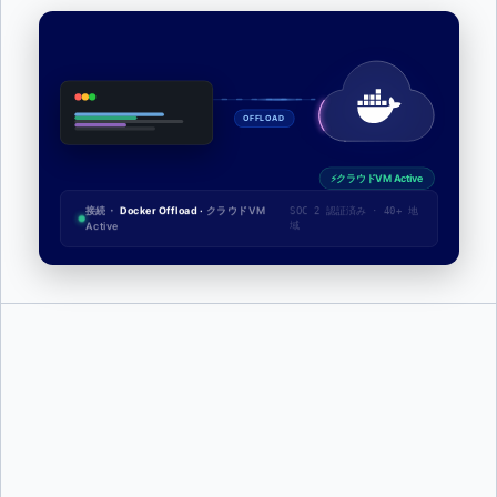
OFFLOAD
クラウドVM Active
接続・
Docker Offload ·
クラウドVM
SOC 2 認証済み · 40+ 地
Active
域