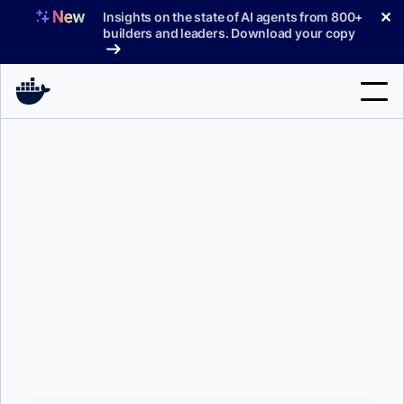
コ
✕
Insights on the state of AI agents from 800+
ン
builders and leaders. Download your copy
テ
ン
ツ
へ
検
ス
索
キ
ッ
製品
プ
サポート
料金プラン
ブログ
ドキュメント
サインイン