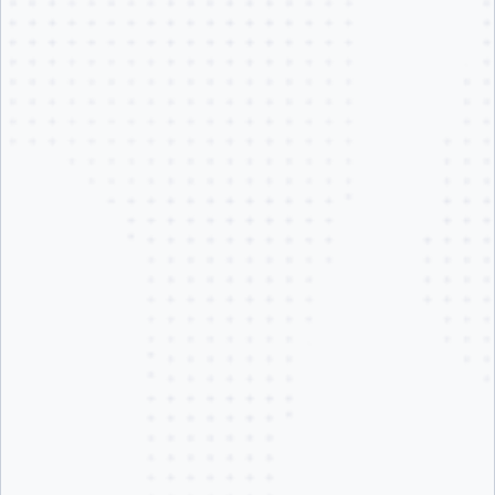
妥協のないセキュリティ
セッションごとに破棄されるエフェメラルなVMを採用。データは保持
されず、特権権限も不要です。SOC 2 認証を取得済み。規制の厳しい
業界向けに、プライベート接続や専用VPCにも対応しています。
余計なエンジニアリング負担なく、開発スピードを向上
新たな人員の追加は不要です。エンジニアリングチームは環境の維持
ではなく、開発とリリースに専念できます。Dockerが管理するインフ
ラは組織の成長に合わせてスケールし、初日から開発生産性の向上を
実感できます。
開発者がすでに使い慣れたワークフロー
同じターミナル。おなじみのdocker run。同じDesktop UI。Docker
Offloadが自動的に検知し、クラウドへルーティングします。何も変え
る必要はありません。新たに覚えることがないため、スムーズに導入