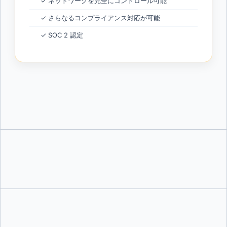
✓ ネットワークを完全にコントロール可能
✓ さらなるコンプライアンス対応が可能
✓ SOC 2 認定
Docker Offloadは、セキュアなクラウドVM上でコンテナを実行するフルマネー
ジドサービスです。これまでと同じようにDockerを使いながら利用できます。