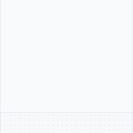
DIYの回避策はスケールしません
構築には6–12 か月かかり、運用コストも高い。しかも、誰も責任を持
ちたくない脆弱なインフラになりがちです。
クラウドIDEでは、基盤の再構築が必要になります
いずれもDockerから完全に離れることが前提となり、新しいツールや
ワークフローへの移行、オンボーディングの遅れが発生します。