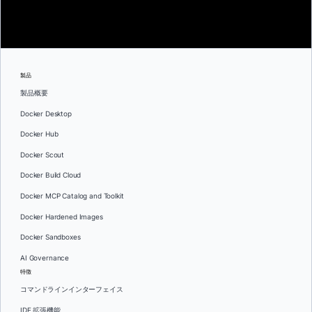
製品
製品概要
Docker Desktop
Docker Hub
Docker Scout
Docker Build Cloud
Docker MCP Catalog and Toolkit
Docker Hardened Images
Docker Sandboxes
AI Governance
特徴
コマンドラインインターフェイス
IDE 拡張機能