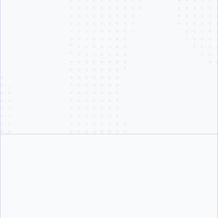
コンプライアンスとガバナンスを支えるエンタープライ
ズセキュリティ。
導入初日からエンタープライズのセキュリティ基準を満たすよう設計
されており、ポリシーの例外を設ける必要はありません。環境のセキ
ュリティを厳格に保ちながら、開発者の作業は滞りなく進められま
す。