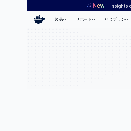
コ
Insights 
ン
テ
製品
サポート
料金プラン
ン
ツ
へ
ス
キ
ッ
プ