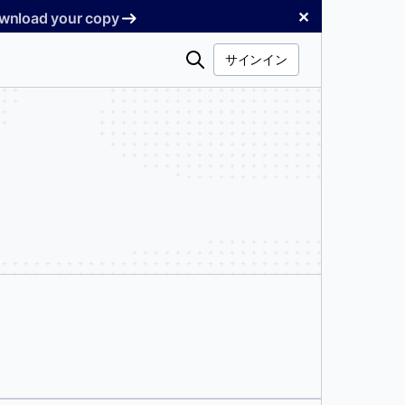
✕
Download your copy
検
サインイン
索