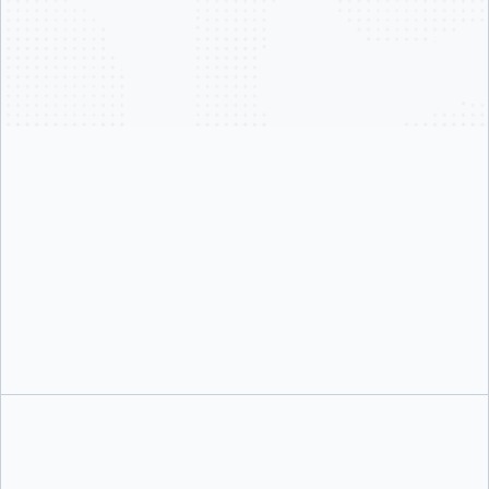
マルチディストリビューション互換性
ほぼゼロのCVE
透明性の高いSBOM
信頼できるProvenance