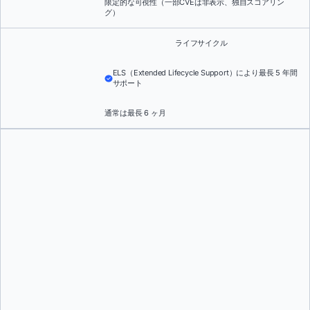
限定的な可視性（一部CVEは非表示、独自スコアリン
グ）
ライフサイクル
ELS（Extended Lifecycle Support）により最長 5 年間
サポート
通常は最長 6 ヶ月