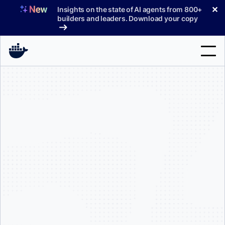
コ
✕
Insights on the state of AI agents from 800+
ン
builders and leaders. Download your copy
テ
ン
ツ
へ
検
ス
索
キ
ッ
製品
プ
サポート
料金プラン
ブログ
ドキュメント
サインイン