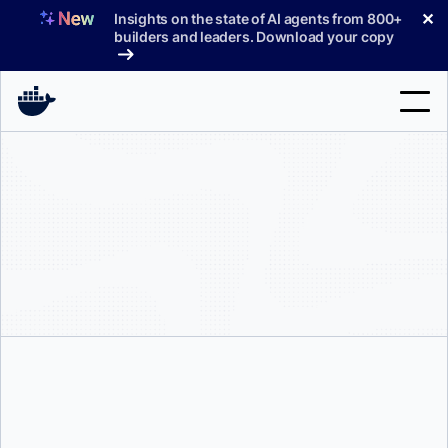
コ
✕
Insights on the state of AI agents from 800+
ン
builders and leaders. Download your copy
テ
ン
ツ
へ
検
ス
索
キ
ッ
製品
プ
サポート
料金プラン
ブログ
ドキュメント
活発なコミュニティに参加する
Docker 愛好家の仲間を見つけ、洞察に満ちた議論に参加し、知識を共有し、プロ
サインイン
ジェクトで共同作業を行います。 公式および非公式のコミュニティは、開発者が
挑戦し、刺激を与える貴重なつながりを生み出すための豊富なオンライン体験を提