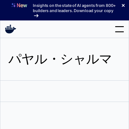
コ
✕
Insights on the state of AI agents from 800+
ン
builders and leaders. Download your copy
テ
ン
ツ
へ
検
ス
索
キ
パヤル・シャルマ
ッ
製品
プ
サポート
料金プラン
ブログ
ドキュメント
サインイン