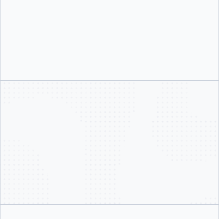
$
brew trust docker/tap && brew install
docker/tap/sbx
Copy
>
Copy