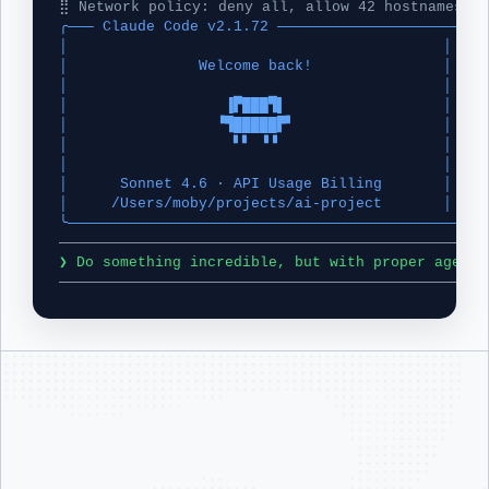
⣿ Network policy: deny all, allow 42 hostnames
╭─── Claude Code v2.1.72 ────────────────────────
│                                           │ Tip
│               Welcome back!               │ Ask
│                                           │ ───
│                  ▐▛███▜▌                  │ Rec
│                 ▝▜█████▛▘                 │ No 
│                   ▘▘ ▝▝                   │    
│                                           │    
│      Sonnet 4.6 · API Usage Billing       │    
│     /Users/moby/projects/ai-project       │    
╰────────────────────────────────────────────────
─────────────────────────────────────────────────
❯ Do something incredible, but with proper agent 
─────────────────────────────────────────────────