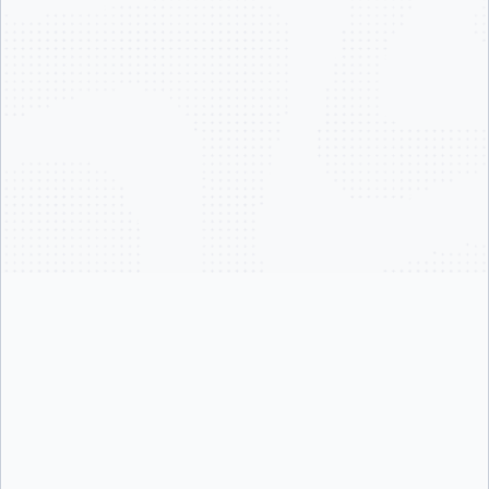
$
brew trust docker/tap && brew install
docker/tap/sbx
Copy
>
Copy