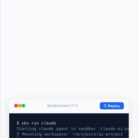
Sandboxesのデモ
↻ Replay
$ sbx run claude
Starting claude agent in sandbox 'claude-ai-proje
⣿ Mounting workspace: ~/projects/ai-project