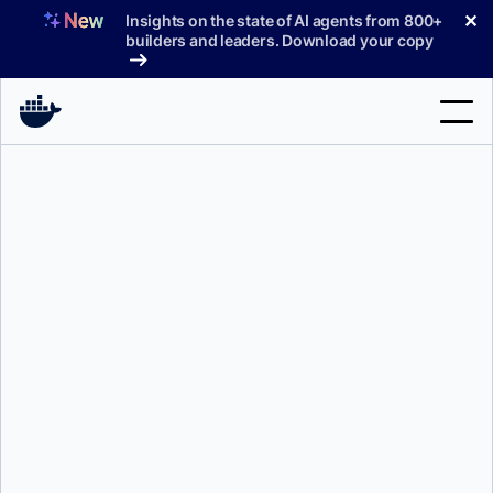
コ
✕
Insights on the state of AI agents from 800+
ン
builders and leaders. Download your copy
テ
ン
ツ
へ
検
ス
索
キ
ッ
製品
プ
サポート
料金プラン
ブログ
ドキュメント
サインイン