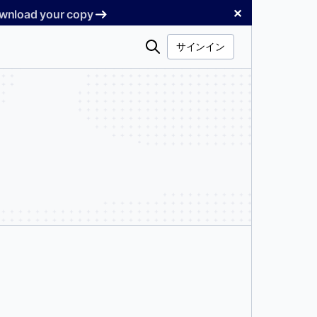
✕
Download your copy
検
サインイン
索