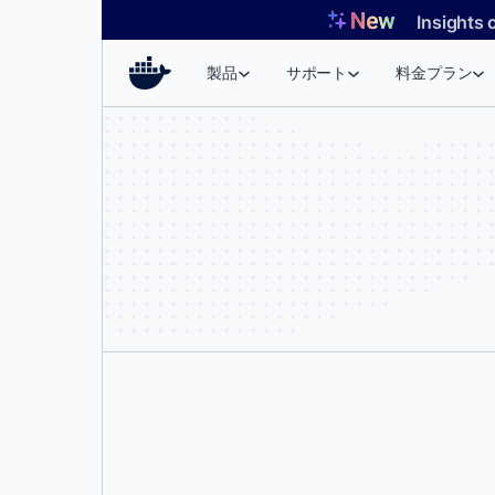
コ
Insights 
ン
テ
製品
サポート
料金プラン
ン
ツ
へ
ス
キ
ッ
プ