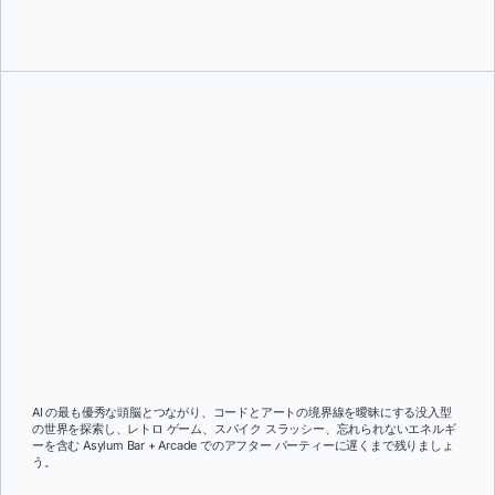
AI の最も優秀な頭脳とつながり、コードとアートの境界線を曖昧にする没入型
の世界を探索し、レトロ ゲーム、スパイク スラッシー、忘れられないエネルギ
ーを含む Asylum Bar + Arcade でのアフター パーティーに遅くまで残りましょ
う。