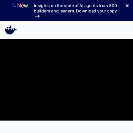
コ
✕
Insights on the state of AI agents from 800+
ン
builders and leaders. Download your copy
テ
ン
ツ
へ
ス
キ
ッ
プ