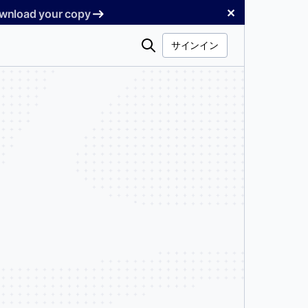
✕
Download your copy
検
サインイン
索