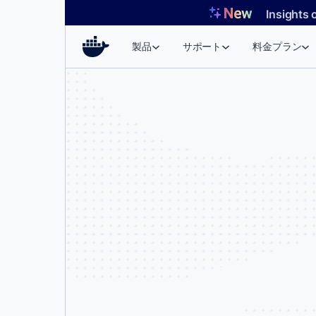
コ
Insights 
ン
テ
製品
サポート
料金プラン
ン
ツ
へ
ス
キ
ッ
プ