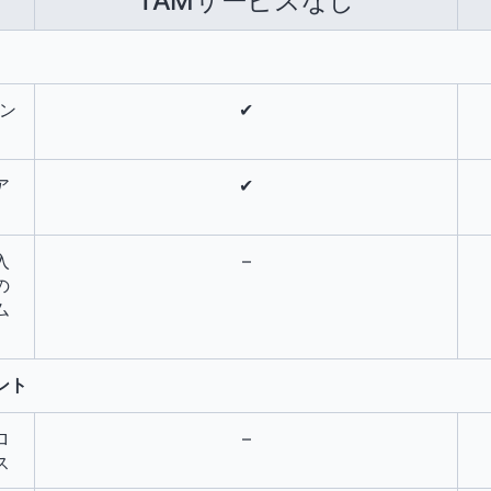
TAMサービスなし
メン
✔
ア
✔
入
–
の
ム
ント
ロ
–
ス