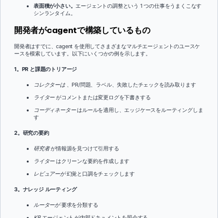
表面積が小さい。
エージェントの調整という 1 つの仕事をうまくこなす
シンランタイム。
開発者がcagentで構築しているもの
開発者はすでに、cagent を使用してさまざまなマルチエージェントのユースケ
ースを模索しています。以下にいくつかの例を示します。
1。PR と課題のトリアージ
コレクターは
、PR/問題、ラベル、失敗したチェックを読み取ります
ライター
がコメントまたは変更ログを下書きする
コーディネーター
はルールを適用し、エッジケースをルーティングしま
す
2。研究の要約
研究者
が情報源を見つけて引用する
ライター
はクリーンな要約を作成します
レビュアーが
幻覚と口調をチェックします
3。ナレッジ ルーティング
ルーターが
要求を分類する
KB エージェント
が内部ドキュメントを照会する