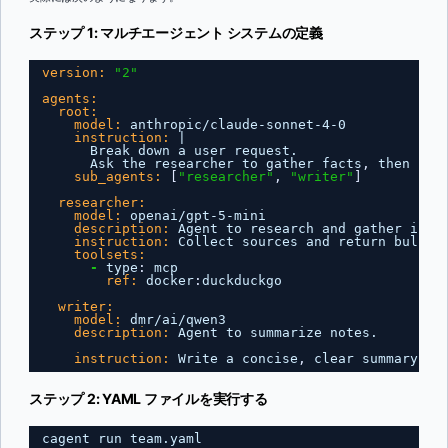
ステップ 1: マルチエージェント システムの定義
version:
"2"
agents:
root:
model:
anthropic/claude-sonnet-4-0
instruction:
|
Break down a user request.
Ask the researcher to gather facts
,
then pas
sub_agents:
[
"researcher"
,
"writer"
]
researcher:
model:
openai/gpt-5-mini
description:
Agent to research and gather info
instruction:
Collect sources and return bullet
toolsets:
-
type
:
mcp
ref:
docker
:
duckduckgo
writer:
model:
dmr/ai/qwen3
description:
Agent to summarize notes.
instruction:
Write a concise
,
clear summary fr
ステップ 2: YAML ファイルを実行する
cagent run team.yaml