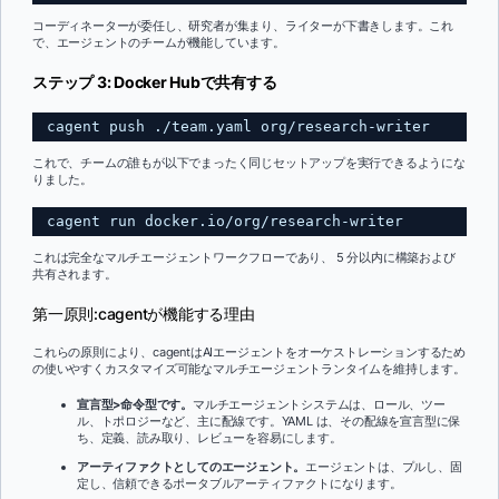
コーディネーターが委任し、研究者が集まり、ライターが下書きします。これ
で、エージェントのチームが機能しています。
ステップ 3: Docker Hubで共有する
cagent push ./team.yaml org/research-writer
これで、チームの誰もが以下でまったく同じセットアップを実行できるようにな
りました。
cagent run docker.io/org/research-writer
これは完全なマルチエージェントワークフローであり、 5 分以内に構築および
共有されます。
第一原則:cagentが機能する理由
これらの原則により、cagentはAIエージェントをオーケストレーションするため
の使いやすくカスタマイズ可能なマルチエージェントランタイムを維持します。
宣言型>命令型です。
マルチエージェントシステムは、ロール、ツー
ル、トポロジーなど、主に配線です。YAML は、その配線を宣言型に保
ち、定義、読み取り、レビューを容易にします。
アーティファクトとしてのエージェント。
エージェントは、プルし、固
定し、信頼できるポータブルアーティファクトになります。