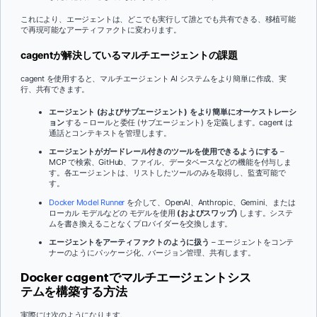
これにより、エージェントは、どこでも実行して誰とでも共有できる、移植可能
で再現可能なアーティファクトに変わります。
cagentが解決しているマルチエージェントの課題
cagent を使用すると、マルチエージェント AI システムをより簡単に作成、実
行、共有できます。
エージェント (およびサブエージェント) をより簡単にオーケストレーシ
ョン
する – ロールと委任 (サブエージェント) を定義します。cagent は
通話とコンテキストを管理します。
エージェントがガードレール付きのツールを使用できるようにする
–
MCP で検索、GitHub、ファイル、データベースなどの機能を付与しま
す。各エージェントは、リストしたツールのみを取得し、監査可能で
す。
Docker Model Runner
を介して、OpenAI、Anthropic、Gemini、または
ローカル モデルなどの モデルを使用
(およびスワップ)
します。システ
ムを書き換えることなくプロバイダーを交換します。
エージェントをアーティファクトのように扱う
– エージェントをコンテ
ナーのようにパッケージ化、バージョン管理、共有します。
Docker cagentでマルチエージェントシス
テムを構築する方法
実際には次のようになります。