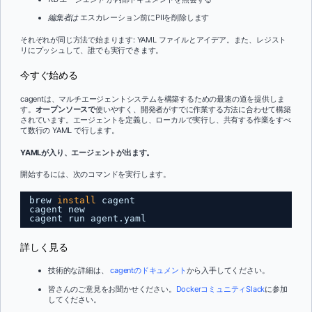
編集者は
エスカレーション前にPIIを削除します
それぞれが同じ方法で始まります: YAML ファイルとアイデア。また、レジスト
リにプッシュして、誰でも実行できます。
今すぐ始める
cagentは、マルチエージェントシステムを構築するための最速の道を提供しま
す。
オープンソースで
使いやすく、開発者がすでに作業する方法に合わせて構築
されています。エージェントを定義し、ローカルで実行し、共有する作業をすべ
て数行の YAML で行します。
YAMLが入り、エージェントが出ます。
開始するには、次のコマンドを実行します。
brew 
install
cagent
cagent new
cagent run agent.yaml
詳しく見る
技術的な詳細は、
cagentのドキュメント
から入手してください。
皆さんのご意見をお聞かせください。
DockerコミュニティSlack
に参加
してください。