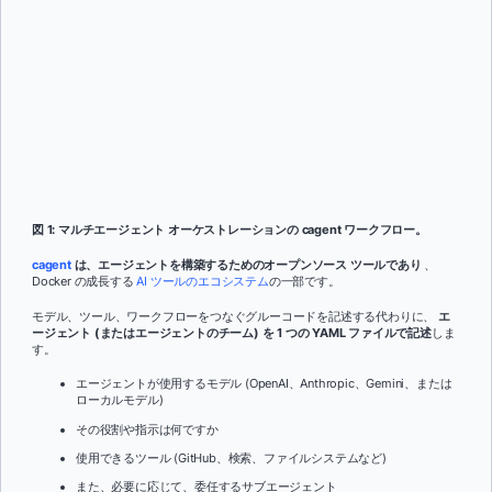
図 1: マルチエージェント オーケストレーションの cagent ワークフロー。
cagent
は、エージェントを構築するためのオープンソース ツールであり
、
Docker の成長する
AI ツールのエコシステム
の一部です。
モデル、ツール、ワークフローをつなぐグルーコードを記述する代わりに、
エ
ージェント (またはエージェントのチーム) を 1 つの YAML ファイルで記述
しま
す。
エージェントが使用するモデル (OpenAI、Anthropic、Gemini、または
ローカルモデル)
その役割や指示は何ですか
使用できるツール (GitHub、検索、ファイルシステムなど)
また、必要に応じて、委任するサブエージェント