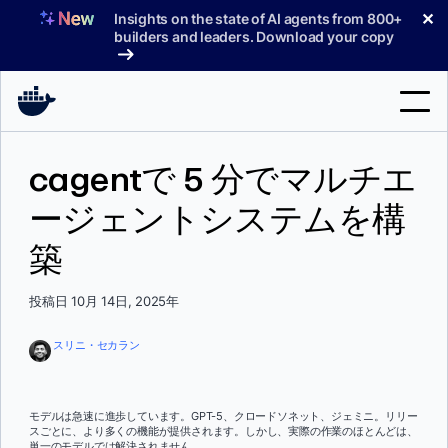
コ
✕
Insights on the state of AI agents from 800+
ン
builders and leaders. Download your copy
テ
ン
ツ
へ
検
ス
cagentで 5 分でマルチエ
索
キ
ッ
ージェントシステムを構
製品
プ
築
サポート
料金プラン
投稿日 10月 14日, 2025年
ブログ
スリニ・セカラン
ドキュメント
サインイン
モデルは急速に進歩しています。GPT-5、クロードソネット、ジェミニ。リリー
スごとに、より多くの機能が提供されます。しかし、実際の作業のほとんどは、
単一のモデルでは解決されません。