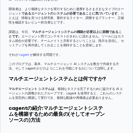
開発者は、より複雑なタスクを実行するために連携するさまざまなタイプのエー
ジェント
であるエージェントのシステムが必要であることに気づいています
。た
とえば、情報を見つける研究者、要約するライター、調整するプランナー、正確
性を確認するレビュー担当者などです。
課題は、今日、
マルチエージェントシステムの構築が必要以上に困難であるこ
とです。
エージェント間でコンテキストがきれいに流れません。ツールにはカス
タム統合が必要です。チームメイトと共有するということは、指示を送信し、セ
ットアップを再作成してくれることを期待することを意味します。
それが
cagent
が解決する問題です。
このブログでは、基本、マルチエージェント AI システムを数分で作成する方
法、そして cagent がどのようにこれを可能にするかについて説明します。
マルチエージェントシステムとは何ですか?
マルチエージェント システムは
、複雑なタスクを完了するために協力する AI エ
ージェントの調整されたグループです。cagent を使用すると、これらのシステ
ムを宣言的に構築して実行でき、複雑な配線や再構成は必要ありません。
cagentの紹介:マルチエージェントシステ
ムを構築するための最良の(そしてオープン
ソースの)方法