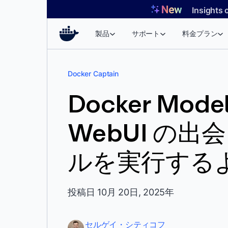
コ
Insights 
ン
テ
製品
サポート
料金プラン
ン
ツ
へ
Docker Captain
ス
キ
Docker Mode
ッ
プ
WebUI の出会
ルを実行する
投稿日 10月 20日, 2025年
セルゲイ・シティコフ