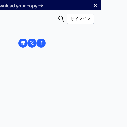
✕
Download your copy
検
サインイン
索