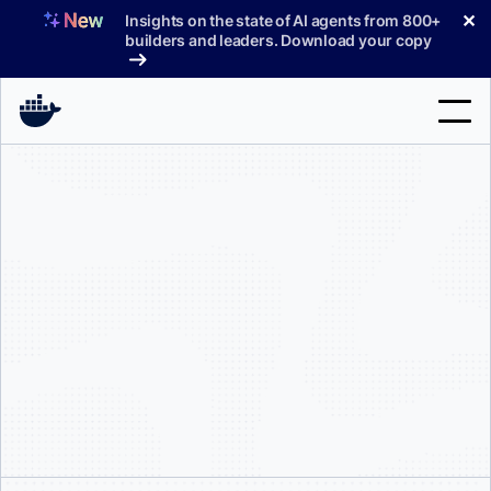
コ
✕
Insights on the state of AI agents from 800+
ン
builders and leaders. Download your copy
テ
ン
ツ
へ
検
ス
索
キ
ッ
製品
プ
サポート
料金プラン
ブログ
ドキュメント
サインイン