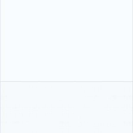
エンタープライズグレードの機能で安全に成長
シングルサインオン、ロールベースのアクセス制御、拡張コンテナ分離などの
DevOpsセキュリティ制御を使用して、Docker Desktop のインスタンスをスケー
リング、管理、保護します。
開発者向けの統合セキュリティ
高度な画像解析と一元化されたセキュリティにより、開発者の生産性を低下させる
ことなく、ローカル環境、インフラストラクチャ、ネットワークを保護します。