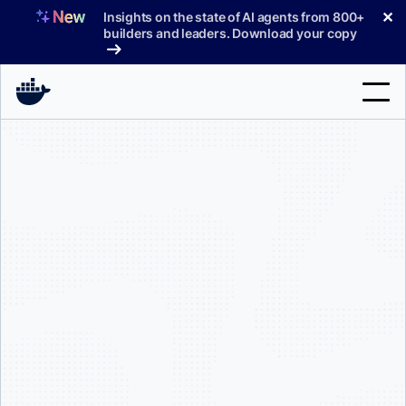
コ
✕
Insights on the state of AI agents from 800+
ン
builders and leaders. Download your copy
テ
ン
ツ
へ
検
ス
索
キ
ッ
製品
プ
サポート
料金プラン
ブログ
ドキュメント
サインイン