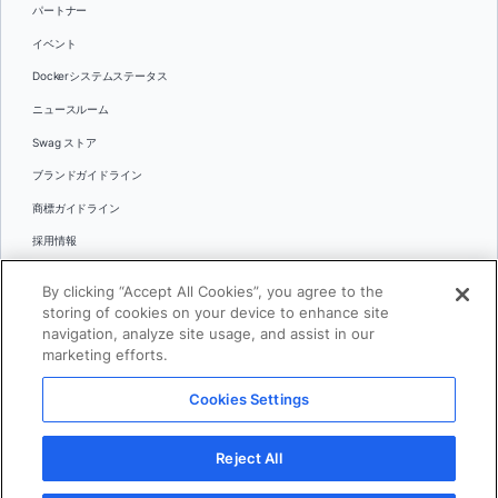
パートナー
イベント
Dockerシステムステータス
ニュースルーム
Swag ストア
ブランドガイドライン
商標ガイドライン
採用情報
お問い合わせ
By clicking “Accept All Cookies”, you agree to the
言語
storing of cookies on your device to enhance site
English
navigation, analyze site usage, and assist in our
marketing efforts.
日本語
Cookies Settings
© 2026 Docker Inc.全著作権所有
Reject All
利用規約(英語)
プライバシー
リーガル
Cookies Settings