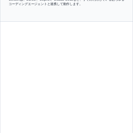
コーディングエージェントと連携して動作します。
デバッグとトラブルシューティング
Gordonはログを読み取り、実行中のコンテナを確認し、実際の環境
の中で根本原因を特定します。検索結果ではなく、具体的な修正提案