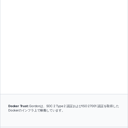
まず承認を確認
セッション単位で管理
すべてのアクションを実行前
セッションを閉じると権限は
に確認できます。
リセットされます。
柔軟に設定可能
高い透明性
信頼できるローカルワークフ
Gordonが実行しようとしてい
ローでは自動承認を有効化で
るコマンドを正確に確認でき
きます。
ます。
Docker Trust:
Gordonは、SOC 2 Type 2 認証およびISO 27001 認証を取得した
Dockerのインフラ上で稼働しています。