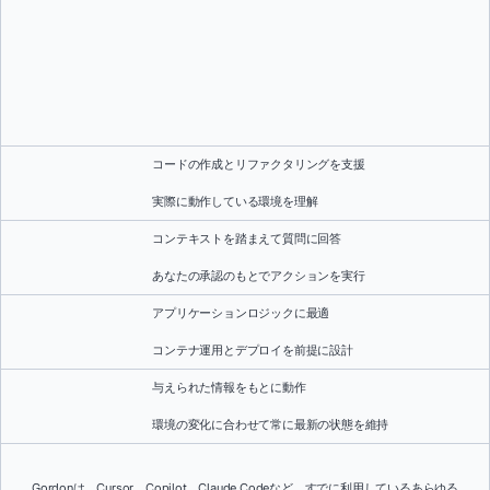
コードの作成とリファクタリングを支援
実際に動作している環境を理解
コンテキストを踏まえて質問に回答
あなたの承認のもとでアクションを実行
アプリケーションロジックに最適
コンテナ運用とデプロイを前提に設計
与えられた情報をもとに動作
環境の変化に合わせて常に最新の状態を維持
Gordonは、Cursor、Copilot、Claude Codeなど、すでに利用しているあらゆる