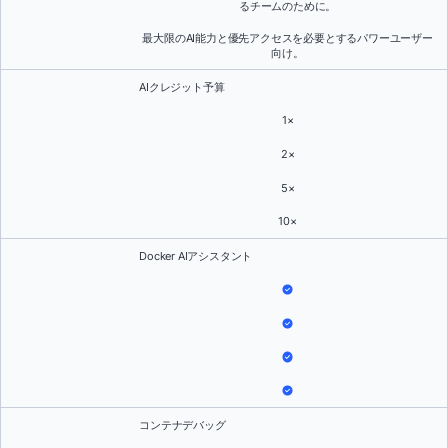
るチームのために。
最大限のAI能力と優先アクセスを必要とするパワーユーザー
向け。
AIクレジット予算
1×
2×
5×
10×
Docker AIアシスタント
コンテナデバッグ