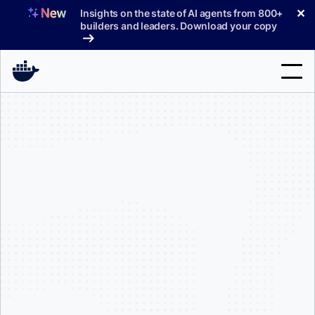
コ
✕
Insights on the state of AI agents from 800+
ン
builders and leaders. Download your copy
テ
ン
ツ
へ
検
ス
索
キ
ッ
製品
プ
サポート
料金プラン
ブログ
ドキュメント
サインイン