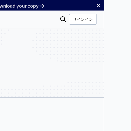
✕
Download your copy
検
サインイン
索