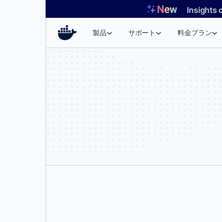
コ
Insights 
ン
テ
製品
サポート
料金プラン
ン
ツ
へ
ス
キ
ッ
プ