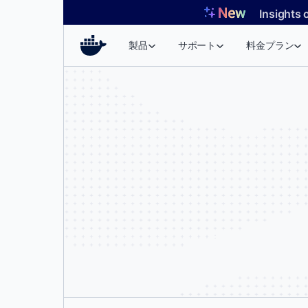
コ
Insights 
ン
テ
製品
サポート
料金プラン
ン
ツ
へ
ス
キ
ッ
プ