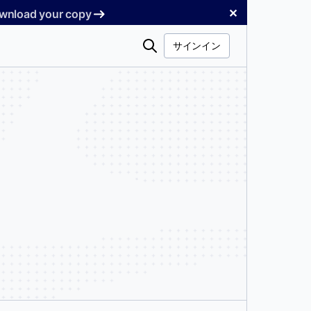
✕
Download your copy
検
サインイン
索