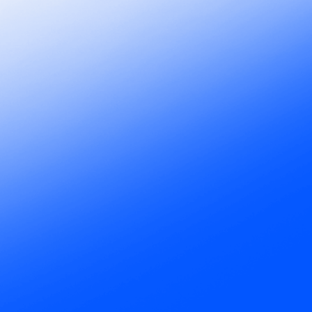
ルを制御。デフォルトで組織全体に適用されます。
P サーバーやツールを制御できます。未承認のサーバーはデフ
P 呼び出しは共通のポリシーエンジンを通じて処理されます。
承認するための確かな証跡。
ーID、タイムスタンプ、セッションコンテキスト、およびト
生成されます。Splunk、Datadog、Grafanaなどの
トリーミングしたり、Docker Cloudで組織全体のレコード