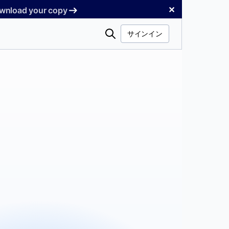
✕
Download your copy
検
サインイン
索