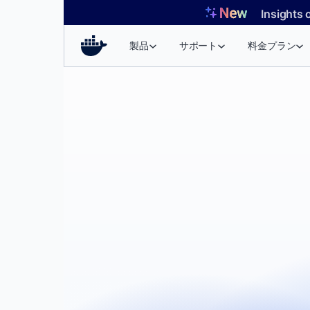
コ
Insights 
ン
テ
製品
サポート
料金プラン
ン
ツ
へ
ス
キ
ッ
プ