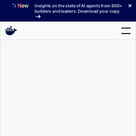
コ
✕
Insights on the state of AI agents from 800+
ン
builders and leaders. Download your copy
テ
ン
ツ
へ
検
ス
索
キ
ッ
製品
プ
サポート
料金プラン
ブログ
従業員が250
ドキュメント
1000 万ドル
サインイン