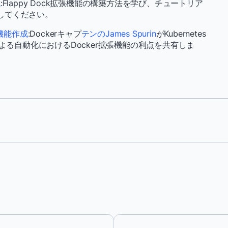
成
:Flappy Dock拡張機能の構築方法を学び、チュートリア
)してください。
拡張機能作成
:Dockerキャプ
テンのJames Spurin
がKubernetes
sによる自動化におけるDocker拡張機能の利点を共有しま