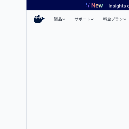
コ
Insights 
ン
テ
製品
サポート
料金プラン
ン
ツ
へ
ス
キ
ッ
プ