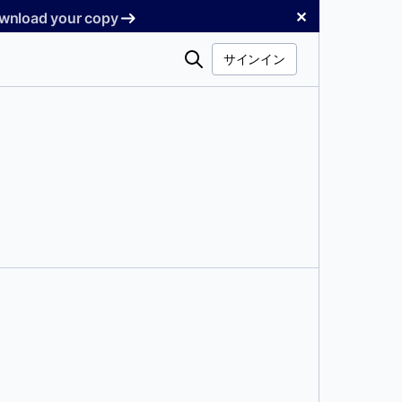
✕
Download your copy
検
サインイン
索
が存在する世界では、統合とユーザーエク