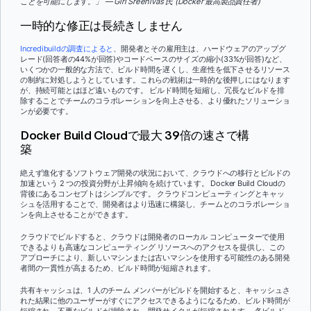
ことを可能にします。」 — Giri Sreenivas 氏 (Docker 最高製品責任者)
一時的な修正は長続きしません
Incredibuildの調査によると
、開発者とその雇用主は、ハードウェアのアップグ
レード(回答者の44%が回答)やコードベースのサイズの縮小(33%が回答)など、
いくつかの一般的な方法で、ビルド時間を遅くし、生産性を低下させるリソース
の制約に対処しようとしています。これらの戦術は一時的な後押しにはなります
が、持続可能とはほど遠いものです。 ビルド時間を短縮し、冗長なビルドを排
除することでチームのコラボレーションを向上させる、より優れたソリューショ
ンが必要です。
Docker Build Cloudで最大 39倍の速さで構
築
絶えず進化するソフトウェア開発の状況において、クラウドへの移行とビルドの
加速という 2 つの投資分野が上昇傾向を続けています。 Docker Build Cloudの
背後にあるコンセプトはシンプルです。 クラウドコンピューティングとキャッ
シュを活用することで、開発者はより迅速に構築し、チームとのコラボレーショ
ンを向上させることができます。
クラウドでビルドすると、クラウドは開発者のローカル コンピューターで使用
できるよりも高速なコンピューティング リソースへのアクセスを提供し、この
アプローチにより、新しいマシンまたは古いマシンを使用する可能性のある開発
者間の一貫性が高まるため、ビルド時間が短縮されます。
共有キャッシュは、1 人のチーム メンバーがビルドを開始すると、キャッシュさ
れた結果に他のユーザーがすぐにアクセスできるようになるため、ビルド時間が
短縮され、不要なビルドが排除され、開発サイクルが短縮されます。 各ビルド