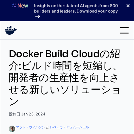
コ
✕
Insights on the state of AI agents from 800+
ン
builders and leaders. Download your copy
テ
ン
ツ
へ
検
ス
Docker Build Cloudの紹
索
キ
ッ
介:ビルド時間を短縮し、
製品
プ
開発者の生産性を向上さ
サポート
せる新しいソリューショ
料金プラン
ン
ブログ
ドキュメント
投稿日 Jan 23, 2024
サインイン
マット・ウィルソン
と
レベッカ・デュムーシェル