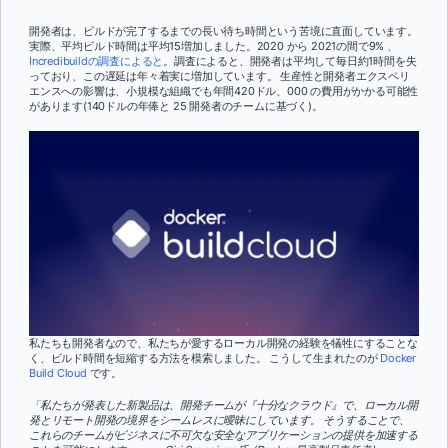
開発者は、ビルドが完了するまでの長い待ち時間という苦境に直面しています。
実際、平均ビルド時間は平均15増加しました。2020 から 2021の間で9% 、
Incredibuildの調査によると
。調査によると、開発者は平均して毎日約1時間を失
っており、この遅延は年々着実に増加しています。 生産性と開発者エクスペリ
エンスへの影響は、小規模な組織でも年間420ドル、000 の費用がかかる可能性
があります(140ドルの年俸と 25 開発者のチームに基づく)。
私たちも開発者なので、私たちが愛するローカル開発の経験を犠牲にすることな
く、ビルド時間を短縮する方法を模索しました。 こうして生まれたのが
Docker
Build Cloud
です。
「私たちが発表した新製品は、開発チームが『十分なクラウド』で、ローカル開
発とリモート開発の境界をシームレスに曖昧にしています。 そうすることで、
これらのチームがビジネスに不可欠な安全なアプリケーションの提供を加速する