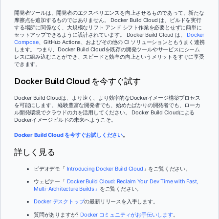
開発者ツールは、開発者のエクスペリエンスを向上させるものであって、新たな
摩擦点を追加するものではありません。 Docker Build Cloud は、ビルドを実行
する場所に関係なく、大規模なリフト アンド シフト作業を必要とせずに簡単に
セットアップできるように設計されています。 Docker Build Cloud は、
Docker
Compose
、GitHub Actions、およびその他の CI ソリューションともうまく連携
します。 つまり、Docker Build Cloudを既存の開発ツールやサービスにシーム
レスに組み込むことができ、スピードと効率の向上というメリットをすぐに享受
できます。
Docker Build Cloud を今すぐ試す
Docker Build Cloudは、より速く、より効率的なDockerイメージ構築プロセス
を可能にします。 経験豊富な開発者でも、始めたばかりの開発者でも、ローカ
ル開発環境でクラウドの力を活用してください。 Docker Build Cloudによる
Dockerイメージビルドの未来へようこそ。
Docker Build Cloud を今すぐお試しください
。
詳しく見る
ビデオデモ「
Introducing Docker Build Cloud
」をご覧ください。
ウェビナー「
Docker Build Cloud: Reclaim Your Dev Time with Fast,
Multi-Architecture Builds」
をご覧ください。
Docker デスクトップ
の最新リリースを入手します。
質問がありますか?
Docker コミュニティがお手伝いします
。