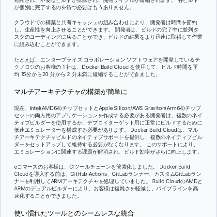
が個別に完了するのを待つ必要はもうありません。
クラウドでの構築と共有キャッシュの組み合わせにより、開発者は時間を節約
し、生産性を向上させることができます。 開発者は、ビルドの完了中に並列タ
スクのコーディングに戻ることができ、ビルドの結果をより迅速に取得して作業
に組み込むことができます。
たとえば、エンタープライズ コラボレーション ソフトウェアを開発しているテ
クノロジのお客様の 1 社は、Docker Build Cloud を使用して、ビルド時間を平
均 15分から20 分から 2 分未満に短縮することができました。
マルチアーキテクチャの構築が簡単に
現在、Intel(AMD64)チップセットとApple Silicon/AWS Graviton(Arm64)チップ
セットの両方用のアプリケーションを作成する必要がある開発者は、複数のネイ
ティブビルダーを使用するか、デプロイターゲット用に正常にビルドするために
低速エミュレーターを構成する必要があります。 Docker Build Cloudは、マル
チアーキテクチャビルドのネイティブサポートを提供し、複数のネイティブビル
ダーをセットアップして維持する必要がなくなります。 このサポートにより、
エミュレーションに関連する課題が解消され、ビルド効率がさらに向上します。
eコマースのお客様は、CIツールチェーンを簡素化しました。 Docker Build
Cloudを導入する前は、GitHub Actions、GitLabランナー、カスタムGitLabラン
ナーを利用してARMアーキテクチャを処理していました。 Build CloudのAMDと
ARMのデュアルビルダーにより、お客様は複雑さを軽減し、パイプラインを高
速化することができました。
使い慣れたツールとのシームレスな統合