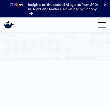
コ
✕
Insights on the state of AI agents from 800+
ン
builders and leaders. Download your copy
テ
ン
ツ
へ
検
ス
索
キ
ッ
製品
プ
サポート
料金プラン
ブログ
アドヴァイト・ルイア
そして
アジート・シン・ライナ
ドキュメント
サインイン