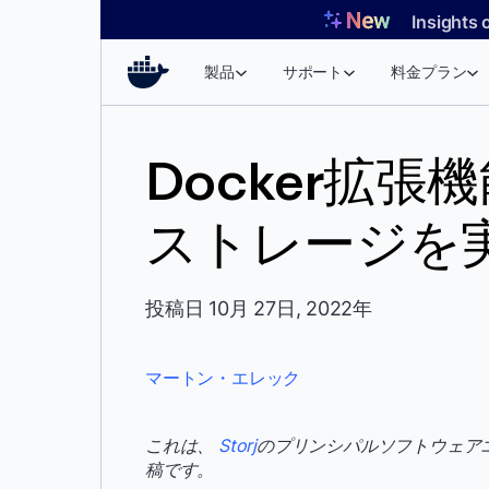
コ
Insights 
ン
テ
製品
サポート
料金プラン
ン
ツ
へ
Docker拡
ス
キ
ストレージを
ッ
プ
投稿日 10月 27日, 2022年
マートン・エレック
これは、
Storj
のプリンシパルソフトウェアエン
稿です。