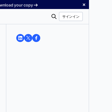
✕
Download your copy
検
サインイン
索