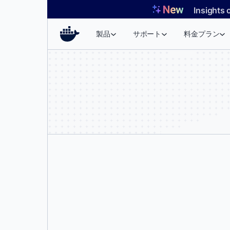
コ
Insights 
ン
テ
製品
サポート
料金プラン
ン
ツ
へ
ス
キ
ッ
プ