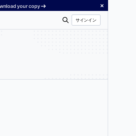
✕
Download your copy
検
サインイン
索