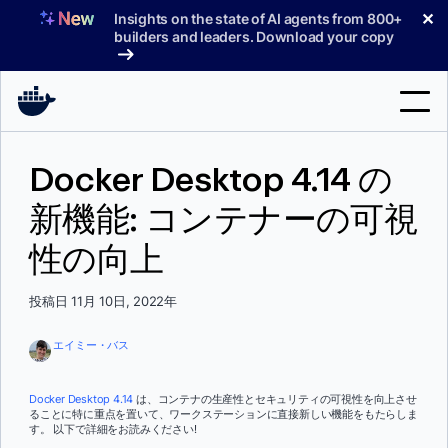
コ
✕
Insights on the state of AI agents from 800+
ン
builders and leaders. Download your copy
テ
ン
ツ
へ
検
ス
Docker Desktop 4.14 の
索
キ
ッ
新機能: コンテナーの可視
製品
プ
性の向上
サポート
料金プラン
投稿日 11月 10日, 2022年
ブログ
エイミー・バス
ドキュメント
Docker Desktop 4.14
は、コンテナの生産性とセキュリティの可視性を向上させ
ることに特に重点を置いて、ワークステーションに直接新しい機能をもたらしま
サインイン
す。 以下で詳細をお読みください!