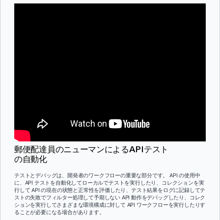
郵便配達員のニューマンによるAPIテスト
の自動化
テストとデバッグは、開発者のワークフローの重要な部分です。 API の使用中
に、API テストを自動化してローカルでテストを実行したり、コレクションを実
行して API の現在の状態と正常性を評価したり、テスト結果をログに記録してテ
ストの失敗でフィルター処理して予期しない API 動作をデバッグしたり、コレク
ションを実行してさまざまな環境構成に対して API ワークフローを実行したりす
ることが必要になる場合があります。