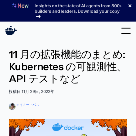
コ
✕
Insights on the state of AI agents from 800+
ン
builders and leaders. Download your copy
テ
ン
ツ
へ
検
ス
11 月の拡張機能のまとめ:
索
キ
ッ
Kubernetes の可観測性、
製品
プ
API テストなど
サポート
料金プラン
投稿日 11月 29日, 2022年
ブログ
エイミー・バス
ドキュメント
サインイン