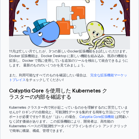
11月は忙しい月でしたが、3つの新しいDocker拡張機能をお試しいただけます。
Docker 拡張機能は、Docker Desktop に新しい機能を組み込み、既存の機能を
拡張し、Docker で既に使用している追加のツールを検出して統合できるように
します。 最新のもののいくつかを見てみましょう。
また、利用可能なすべてのものを確認したい場合は、
完全な拡張機能マーケッ
トプレイス
をチェックしてください!
Calyptia Core を使用した Kubernetes ク
ラスターの内部を確認する
Kubernetes クラスター内で何が起こっているのかを理解するのに苦労していま
せんか? ロギングの自動化と、可観測性データを集約する簡単な方法についてサ
ポートが必要ですか? 答えが「はい」の場合、
Calyptia Core拡張機能
は間違い
なく試す価値があります。 この拡張機能により、開発者は、高性能の
Kubernetes ベースの可観測性データ パイプラインをポイント アンド クリック
で簡単に構築、構成、管理できます。