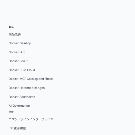
製品
製品概要
Docker Desktop
Docker Hub
Docker Scout
Docker Build Cloud
Docker MCP Catalog and Toolkit
Docker Hardened Images
Docker Sandboxes
AI Governance
特徴
コマンドラインインターフェイス
IDE 拡張機能