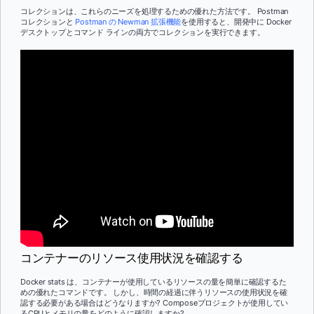
コレクションは、これらのニーズを処理するための優れた方法です。 Postman
コレクションと
Postman の Newman 拡張機能
を使用すると、開発中に Docker
デスクトップとコマンド ラインの両方でコレクションを実行できます。
コンテナーのリソース使用状況を確認する
Docker stats は、コンテナーが使用しているリソースの量を簡単に確認するた
めの優れたコマンドです。 しかし、時間の経過に伴うリソースの使用状況を確
認する必要がある場合はどうなりますか? Composeプロジェクトが使用してい
るCPUとメモリの量をどのように確認しますか?