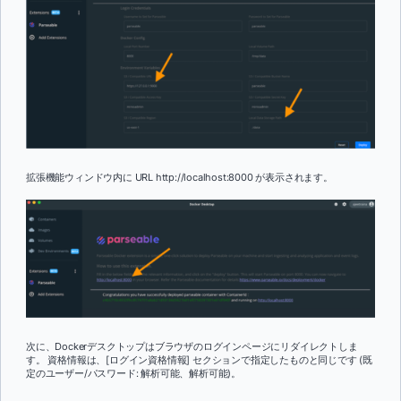
拡張機能ウィンドウ内に URL http://localhost:8000 が表示されます。
次に、Dockerデスクトップはブラウザのログインページにリダイレクトしま
す。 資格情報は、[ログイン資格情報] セクションで指定したものと同じです (既
定のユーザー/パスワード: 解析可能、解析可能)。