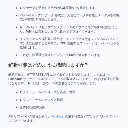
ログデータを照会するためのSQL互換APIを維持します。
Parquet オープン データ 形式は、完全なデータ所有権とデータ分析の幅
広い可能性を可能にします。
単一のバイナリおよびコンテナベースのデプロイモデル(UIを含む)によ
り、数秒とは言わないまでも数分でデプロイできます。
インデックス作成不要の設計は、インデックス付きシステムのパフォー
マンスに匹敵すると同時に、CPU 使用率とストレージオーバーヘッドを
低減します。
これは、低遅延と高スループットでRustで書かれています。
解析可能はどのように機能しますか?
解析可能は、HTTP REST API エンドポイントを公開します。 これにより、
Parseable サーバー上のログストリームの取り込み、クエリ、および管理が可能
になります。 API には、次の 3 つの主要なカテゴリがあります。
ログストリームの作成、取り込み、管理
ログストリームのクエリと検索
全体的な健康状態
API リファレンス情報と例は、
Postman
の解析可能なパブリック ワークスペー
スで入手できます。