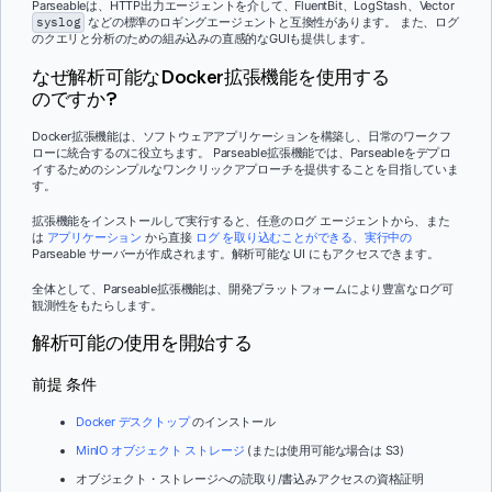
Parseableは、HTTP出力エージェントを介して、FluentBit、LogStash、Vector
syslog
などの標準のロギングエージェントと互換性があります。 また、ログ
のクエリと分析のための組み込みの直感的なGUIも提供します。
なぜ解析可能なDocker拡張機能を使用する
のですか?
Docker拡張機能は、ソフトウェアアプリケーションを構築し、日常のワークフ
ローに統合するのに役立ちます。 Parseable拡張機能では、Parseableをデプロ
イするためのシンプルなワンクリックアプローチを提供することを目指していま
す。
拡張機能をインストールして実行すると、任意のログ エージェントから、また
は
アプリケーション
から直接
ログ を取り込むことができる、実行中の
Parseable サーバーが作成されます。解析可能な UI にもアクセスできます。
全体として、Parseable拡張機能は、開発プラットフォームにより豊富なログ可
観測性をもたらします。
解析可能の使用を開始する
前提 条件
Docker デスクトップ
のインストール
MinIO オブジェクト ストレージ
(または使用可能な場合は S3)
オブジェクト・ストレージへの読取り/書込みアクセスの資格証明