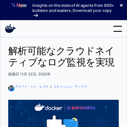
コ
✕
Insights on the state of AI agents from 800+
ン
builders and leaders. Download your copy
テ
ン
ツ
へ
検
ス
解析可能なクラウドネイ
索
キ
ッ
ティブなログ監視を実現
製品
プ
サポート
投稿日 11月 22日, 2022年
料金プラン
アジート・シン・レイナ
と
ニティッシュ・ティワリ
ブログ
ドキュメント
サインイン