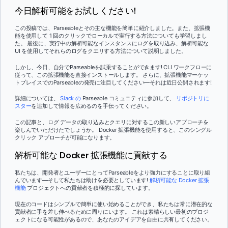
今日解析可能をお試しください!
この投稿では、Parseableとその主な機能を簡単に紹介しました。また、拡張機
能を使用して 1 回のクリックでローカルで実行する方法についても学習しまし
た。 最後に、実行中の解析可能なインスタンスにログを取り込み、解析可能な
UI を使用してそれらのログをクエリする方法について説明しました。
しかし、今日、自分でParseableを試乗することができます! CLI ワークフローに
従って、この拡張機能を直接インストールします。 さらに、拡張機能マーケッ
トプレイスでのParseableの発売に注目してください—それは近日公開されます!
詳細については、
Slack の
Parseable コミュニティに参加して、
リポジトリに
スター
を追加して情報を広めるのを手伝ってください。
この記事と、ログ データの取り込みとクエリに対するこの新しいアプローチを
楽しんでいただけたでしょうか。 Docker 拡張機能を使用すると、このシングル
クリック アプローチが可能になります。
解析可能な Docker 拡張機能に貢献する
私たちは、開発者とユーザーにとってParseableをより強力にすることに取り組
んでいます—そして私たちは助けを必要としています!
解析可能な Docker 拡張
機能
プロジェクトへの貢献者を積極的に探しています。
現在のコードはシンプルで簡単に使い始めることができ、私たちは常に潜在的な
貢献者に手を差し伸べるために周りにいます。 これは素晴らしい最初のプロジ
ェクトになる可能性があるので、あなたのアイデアを自由に共有してください。