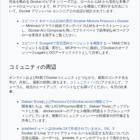
司会を務める Docker のビデオ シリーズでは、ローカル LLM から安全な本番グ
レードのエージェントまで、AI アプリケーションを構築して実行する方法につ
いて、Docker プリンシパル エンジニアとの会話が紹介されています。
エピソード 4:ローカルLLMの実行 Smarter Minions Protocol + Docker
— Minionsがクラウド経由でオンデバイスLLMをオーケストレーション
し、Docker AIとComposeを用いてプライベートで効率的なAIワークフ
ローを実現する様子をご覧ください。
エピソード 5:cagentで宣言型AIエージェントを構築する
— YAMLでAIエ
ージェントを定義・実行し、MCPサーバーに接続してDockerのオープ
ンソースcagentとOCIアーティファクトとして共有します。
コミュニティの周辺
オンラインおよび対面でDockerコミュニティとつながり、最新のコンテナ化を
学び、共有し、最新の状態に保ちます。
コミュニティ ハブ
にアクセスして、フ
ォーラム、地元のミートアップ、イベントなどを調べてください。今月の出来
事:
Debian TrixieおよびProxmoxでのDocker.sockの権限エラー
開発者たちは、特にLXCやProxmox環境で、Debian Trixieにアップグレ
ードした後、
docker.sock
へのアクセス権限の問題をトラブルシューテ
ィングしています。複数のコミュニティメンバーが回避策や許可修正を
共有しています。
iptablesチェーンはUbuntu 24で作成されていません。04。3
Docker が Linux でファイアウォール ルールを設定する方法についての
活発な議論。ユーザーは、iptables チェーンがデフォルトで表示されな