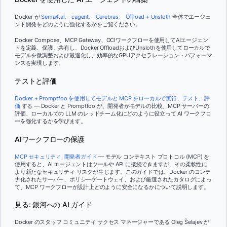
Docker が
Sema4.ai
、
cagent
、
Cerebras
、
Offload + Unsloth
全体でエージェ
ント開発をどのように強化するかをご覧ください。
Docker Compose、MCP Gateway、OCIワークフローを使用してAIエージェン
トを定義、保護、共有し、Docker OffloadおよびUnslothを使用してローカルで
モデルを微調整および最適化し、効率的なGPUアクセラレーション・パフォーマ
ンスを実現します。
テストと評価
Docker + Promptfoo を使用してモデルと MCP をローカルで実行、テスト、評
価
する — Docker と Promptfoo が、開発者がモデルの比較、MCP サーバーの
評価、ローカルでの LLM のレッドチーム化にどのように役立って AI ワークフロ
ーを強化するかを学びます。
AIワークフローの保護
MCP セキュリティ: 開発者ガイド
— モデル コンテキスト プロトコル (MCP) を
使用すると、AI エージェントはツールや API に接続できますが、その柔軟性に
より新たなセキュリティ リスクが生じます。このガイドでは、Docker のコンテ
ナ化されたサーバー、ポリシーゲートウェイ、および厳選されたカタログによっ
て、MCP ワークフローが設計上どのように安全になるかについて説明します。
見る: 銀河への AI ガイド
Docker のスタッフ コミュニティ サクセス マネージャーである Oleg Šelajev が