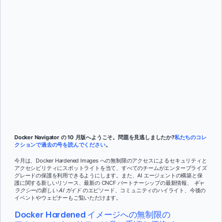
Subscribe
マット・ウィルソン
そして
レベッカ・デュムシェル
Docker Navigator の 10 月版へようこそ。問題を見逃しましたか?
私たちのコレ
クションで過去の号を読んでください
。
今月は、Docker Hardened Images への無制限のアクセスによるセキュリティと
アクセシビリティにスポットライトを当て、すべてのチームがエンタープライズ
グレードの保護を利用できるようにします。また、AI エージェントの構築と保
護に関する新しいリソース、最新の CNCF パートナーシップの最新情報、
ギャ
ラクシーの新しい AI ガイド
のエピソード、コミュニティのハイライト、今後の
イベントやウェビナーもご覧いただけます。
Docker Hardened イメージへの無制限の