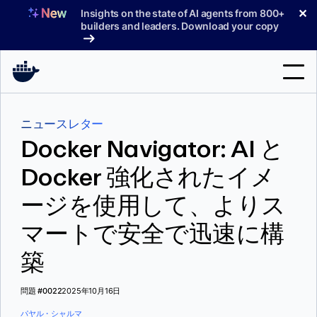
コ
✕
Insights on the state of AI agents from 800+
ン
builders and leaders. Download your copy
テ
ン
ツ
へ
検
ス
ニュースレター
索
キ
Docker Navigator: AI と
ッ
製品
プ
Docker 強化されたイメ
サポート
ージを使用して、よりス
料金プラン
マートで安全で迅速に構
ブログ
築
ドキュメント
問題 #0022
2025年10月16日
サインイン
パヤル・シャルマ