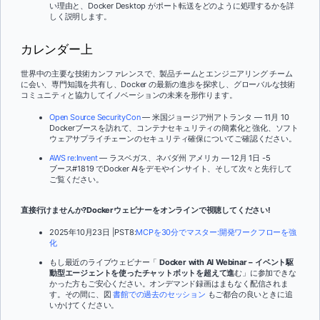
い理由と、Docker Desktop がポート転送をどのように処理するかを詳
しく説明します。
カレンダー上
世界中の主要な技術カンファレンスで、製品チームとエンジニアリング チーム
に会い、専門知識を共有し、Docker の最新の進歩を探求し、グローバルな技術
コミュニティと協力してイノベーションの未来を形作ります。
Open Source SecurityCon
— 米国ジョージア州アトランタ — 11月 10
Dockerブースを訪れて、コンテナセキュリティの簡素化と強化、ソフト
ウェアサプライチェーンのセキュリティ確保についてご確認ください。
AWS re:Invent
— ラスベガス、ネバダ州 アメリカ — 12月 1日 -5
ブース#1819 でDocker AIをデモやインサイト、そして次々と先行して
ご覧ください。
直接行けませんか?Dockerウェビナーをオンラインで視聴してください!
2025年10月23日 |PST8:
MCPを30分でマスター:開発ワークフローを強
化
もし最近のライブウェビナー「
Docker with AI Webinar – イベント駆
動型エージェントを使ったチャットボットを超えて進
む」に参加できな
かった方もご安心ください。オンデマンド録画はまもなく配信されま
す。その間に、図
書館での過去のセッション
もご都合の良いときに追
いかけてください。