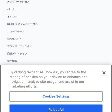
カスタマーサクセス
パートナー
イベント
Dockerシステムステータス
ニュースルーム
Swag ストア
ブランドガイドライン
商標ガイドライン
採用情報
お問い合わせ
By clicking “Accept All Cookies”, you agree to the
言語
storing of cookies on your device to enhance site
English
navigation, analyze site usage, and assist in our
marketing efforts.
日本語
Cookies Settings
© 2026 Docker Inc.全著作権所有
Reject All
利用規約(英語)
プライバシー
リーガル