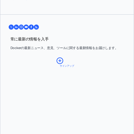
常に最新の情報を入手
Dockerの最新ニュース、意見、ツールに関する最新情報をお届けします。
サインアップ
Email:
*
Country:
*
By providing my contact information, I authorize Docker to contact me with
communications about Docker's products and services. See our
Privacy Policy
for more
details or to
opt-out
.
スティーブン・ノビック
そして
ヴァネッサ・フルニエ