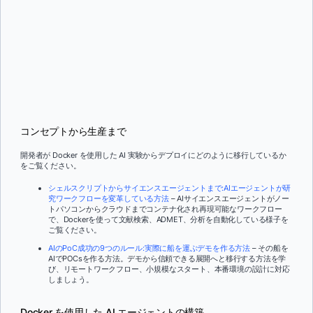
コンセプトから生産まで
開発者が Docker を使用した AI 実験からデプロイにどのように移行しているか
をご覧ください。
シェルスクリプトからサイエンスエージェントまで:AIエージェントが研
究ワークフローを変革している方法
– AIサイエンスエージェントがノー
トパソコンからクラウドまでコンテナ化され再現可能なワークフロー
で、Dockerを使って文献検索、ADMET、分析を自動化している様子を
ご覧ください。
AIのPoC成功の9つのルール:実際に船を運ぶデモを作る方法
– その船を
AIでPOCsを作る方法。デモから信頼できる展開へと移行する方法を学
び、リモートワークフロー、小規模なスタート、本番環境の設計に対応
しましょう。
Docker を使用した AI エージェントの構築