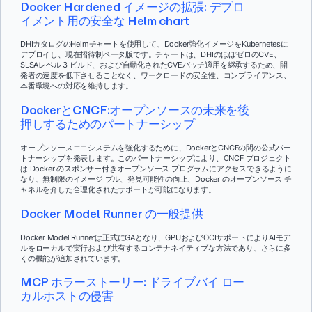
Docker Hardened イメージの拡張: デプロ
イメント用の安全な Helm chart
DHIカタログのHelmチャートを使用して、Docker強化イメージをKubernetesに
デプロイし、現在招待制ベータ版です。チャートは、DHIのほぼゼロのCVE、
SLSAレベル 3 ビルド、および自動化されたCVEパッチ適用を継承するため、開
発者の速度を低下させることなく、ワークロードの安全性、コンプライアンス、
本番環境への対応を維持します。
DockerとCNCF:オープンソースの未来を後
押しするためのパートナーシップ
オープンソースエコシステムを強化するために、DockerとCNCFの間の公式パー
トナーシップを発表します。このパートナーシップにより、CNCF プロジェクト
は Docker のスポンサー付きオープンソース プログラムにアクセスできるように
なり、無制限のイメージ プル、発見可能性の向上、Docker のオープンソース チ
ャネルを介した合理化されたサポートが可能になります。
Docker Model Runner の一般提供
Docker Model Runnerは正式にGAとなり、GPUおよびOCIサポートによりAIモデ
ルをローカルで実行および共有するコンテナネイティブな方法であり、さらに多
くの機能が追加されています。
MCP ホラーストーリー: ドライブバイ ロー
カルホストの侵害