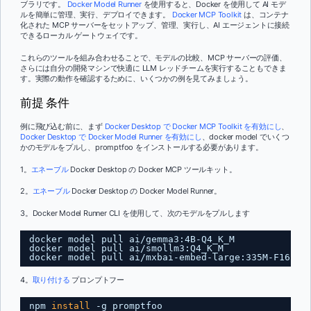
ブラリです。
Docker Model Runner
を使用すると、Docker を使用して AI モデ
ルを簡単に管理、実行、デプロイできます。
Docker MCP Toolkit
は、コンテナ
化された MCP サーバーをセットアップ、管理、実行し、AI エージェントに接続
できるローカル ゲートウェイです。
これらのツールを組み合わせることで、モデルの比較、MCP サーバーの評価、
さらには自分の開発マシンで快適に LLM レッドチームを実行することもできま
す。実際の動作を確認するために、いくつかの例を見てみましょう。
前提 条件
例に飛び込む前に、まず
Docker Desktop で Docker MCP Toolkit を有効にし
、
Docker Desktop で Docker Model Runner を有効にし
、docker model でいくつ
かのモデルをプルし、promptfoo をインストールする必要があります。
1。
エネーブル
Docker Desktop の Docker MCP ツールキット。
2。
エネーブル
Docker Desktop の Docker Model Runner。
3。Docker Model Runner CLI を使用して、次のモデルをプルします
docker model pull ai
/gemma3
:4B-Q4_K_M
docker model pull ai
/smollm3
:Q4_K_M
docker model pull ai
/mxbai-embed-large
:335M-F16
4。
取り付ける
プロンプトフー
npm 
install
-g promptfoo