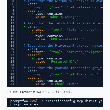
5
# Test that the GitHub MCP server is availab
6
-
vars
:
7
prompt:
'{"tool": "get_release_by_tag", 
8
assert:
9
-
type
:
contains
10
value:
"What's Changed"
11
12
# Test that the fetch tool is available and 
13
-
vars
:
14
prompt:
'{"tool": "fetch", "args": {"url
15
assert:
16
-
type
:
contains
17
value:
'GPU acceleration'
18
19
# Test that the Playwright browser_navigate 
20
-
vars
:
21
prompt:
'{"tool": "browser_navigate", "a
22
assert:
23
-
type
:
contains
24
value:
'Featured MCPs'
25
26
# Test that the youtube-transcript get_trans
27
-
vars
:
28
prompt:
'{"tool": "get_transcript", "arg
29
assert:
30
-
type
:
contains
31
value:
'Michael Irwin'
この eval は promptfoo eval コマンドで実行できます。
promptfoo 
eval
-c promptfooconfig.mcp-direct.yaml
promptfoo view