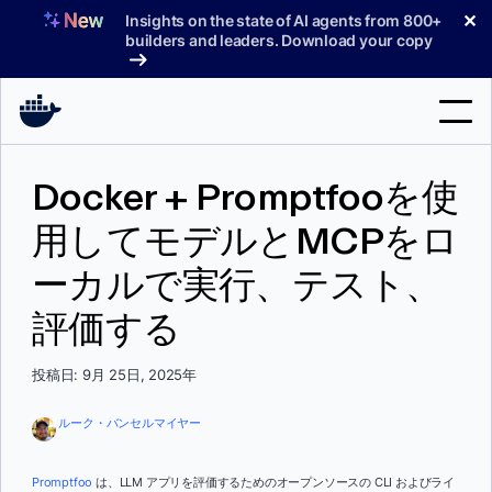
コ
✕
Insights on the state of AI agents from 800+
ン
builders and leaders. Download your copy
テ
ン
ツ
へ
検
ス
Docker + Promptfooを使
索
キ
ッ
用してモデルとMCPをロ
製品
プ
ーカルで実行、テスト、
サポート
評価する
料金プラン
ブログ
投稿日: 9月 25日, 2025年
ドキュメント
ルーク・バンセルマイヤー
サインイン
Promptfoo
は、LLM アプリを評価するためのオープンソースの CLI およびライ