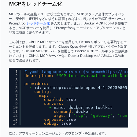
MCPをレッドチーム化
MCP ツールの直接テストは役に立ちますが、MCP スタック全体のプライバシ
ー、安全性、正確性をどのように評価すればよいでしょうか?MCP サーバーの
Promptfoo
レッドチーム化
を入力します。また、Docker MCP Toolkitを使用す
ると、MCPサーバーを使用してPromptfooをエージェントアプリケーションと
非常に簡単に統合できます。
この例では、GitHub MCP サーバーを使用して GitHub リポジトリを要約するエ
ージェントを評価します。まず、Claude Opus 4を使用してプロバイダーを設定
します。1 GitHub MCP サーバーを使用して Docker MCP ツールキットに接続さ
れています。GitHub MCP サーバーは、Docker Desktop の組み込みの OAuth
統合で認証されます。
1
# yaml-language-server: $schema=
https://prompt
2
description:
'MCP tool evaluation with Docker 
3
4
providers:
5
-
id
:
anthropic
:
claude-opus-4-1-20250805
6
config:
7
mcp:
8
enabled:
true
9
servers:
10
-
name
:
docker-mcp-toolkit
11
command:
docker
12
args:
[
'mcp'
,
'gateway'
,
'run'
]
13
verbose:
true
14
debug:
true
次に、アプリケーションエージェントのプロンプトを定義します。