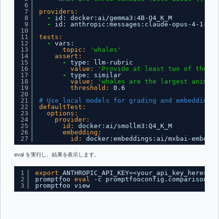
6
7
providers:
8
-
id
:
docker
:
ai/gemma3
:
4B-Q4_K_M
9
-
id
:
anthropic
:
messages
:
claude-opus-4-1-202
10
11
tests:
12
-
vars
:
13
topic:
'whales'
14
assert:
15
-
type
:
llm-rubric
16
value:
'Provide at least two of these 
17
-
type
:
similar
18
value:
'whales are the largest animals
19
threshold:
0.6
20
21
# Use local models for grading and embeddings 
22
defaultTest:
23
options:
24
provider:
25
id:
docker
:
ai/smollm3
:
Q4_K_M
26
embedding:
27
id:
docker
:
embeddings
:
ai/mxbai-embed-l
eval を実行し、結果を表示します。
1
export
ANTHROPIC_API_KEY=<your_api_key_here>
2
promptfoo 
eval
-c promptfooconfig.comparison.ya
3
promptfoo view