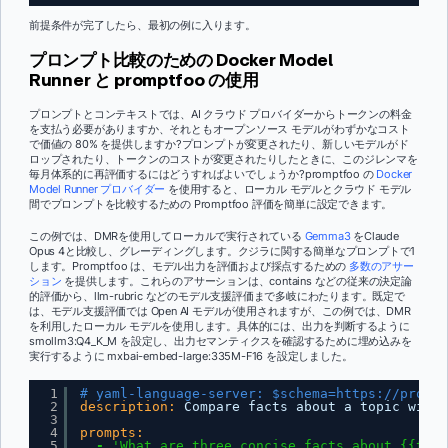
前提条件が完了したら、最初の例に入ります。
プロンプト比較のための Docker Model
Runner と promptfoo の使用
プロンプトとコンテキストでは、AI クラウド プロバイダーからトークンの料金
を支払う必要がありますか、それともオープンソース モデルがわずかなコスト
で価値の 80% を提供しますか?プロンプトが変更されたり、新しいモデルがド
ロップされたり、トークンのコストが変更されたりしたときに、このジレンマを
毎月体系的に再評価するにはどうすればよいでしょうか?promptfoo の
Docker
Model Runner プロバイダー
を使用すると、ローカル モデルとクラウド モデル
間でプロンプトを比較するための Promptfoo 評価を簡単に設定できます。
この例では、DMRを使用してローカルで実行されている
Gemma3
をClaude
Opus 4と比較し、グレーディングします。クジラに関する簡単なプロンプトで1
します。Promptfoo は、モデル出力を評価および採点するための
多数のアサー
ション
を提供します。これらのアサーションは、contains などの従来の決定論
的評価から、llm-rubric などのモデル支援評価まで多岐にわたります。既定で
は、モデル支援評価では Open AI モデルが使用されますが、この例では、DMR
を利用したローカル モデルを使用します。具体的には、出力を判断するように
smollm3:Q4_K_M を設定し、出力セマンティクスを確認するために埋め込みを
実行するように mxbai-embed-large:335M-F16 を設定しました。
1
# yaml-language-server: $schema=
https://prompt
2
description:
Compare facts about a topic with 
3
4
prompts:
5
-
'What are three concise facts about {{topi