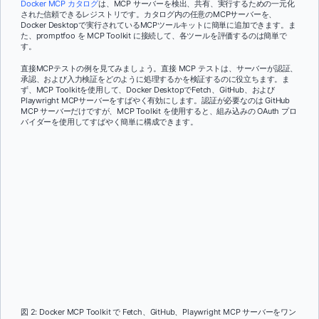
Docker MCP カタログ
は、MCP サーバーを検出、共有、実行するための一元化
された信頼できるレジストリです。カタログ内の任意のMCPサーバーを、
Docker Desktopで実行されているMCPツールキットに簡単に追加できます。ま
た、promptfoo を MCP Toolkit に接続して、各ツールを評価するのは簡単で
す。
直接MCPテストの例を見てみましょう。直接 MCP テストは、サーバーが認証、
承認、および入力検証をどのように処理するかを検証するのに役立ちます。ま
ず、MCP Toolkitを使用して、Docker DesktopでFetch、GitHub、および
Playwright MCPサーバーをすばやく有効にします。認証が必要なのは GitHub
MCP サーバーだけですが、MCP Toolkit を使用すると、組み込みの OAuth プロ
バイダーを使用してすばやく簡単に構成できます。
図 2: Docker MCP Toolkit で Fetch、GitHub、Playwright MCP サーバーをワン