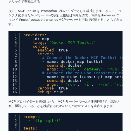
クリックで有効にする
次に、MCP Toolkit を Promptfoo プロバイダーとして構成します。さらに、コ
ンテナ化されたMCPサーバーの実行と接続は簡単なので、簡単なdocker runコ
マンドでmcp / youtube-transcript MCPサーバーを手動で起動することもできま
す。
1
providers:
2
-
id
:
mcp
3
label:
'Docker MCP Toolkit'
4
config:
5
enabled:
true
6
servers:
7
# Connect the Docker MCP Toolkit to ex
8
-
name
:
docker-mcp-toolkit
9
command:
docker
10
args:
[
'mcp'
,
'gateway'
,
'run'
]
11
# Connect the YouTube Transcript MCP S
12
-
name
:
youtube-transcript-mcp-server
13
command:
docker
14
args:
[
'run'
,
'-i'
,
'--rm'
,
'mcp/yo
15
verbose:
true
16
debug:
true
MCP プロバイダーを構成したら、MCP サーバー ツールが利用可能で、認証さ
れ、機能していることを検証するためのいくつかのテストを宣言できます。
1
prompts:
2
-
'{{prompt}}'
3
4
tests: