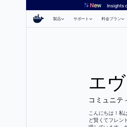
コ
Insights 
ン
テ
製品
サポート
料金プラン
ン
ツ
へ
ス
キ
ッ
プ
エヴ
コミュニティ
こんにちは！私は 
ど賢くてフレンドリー