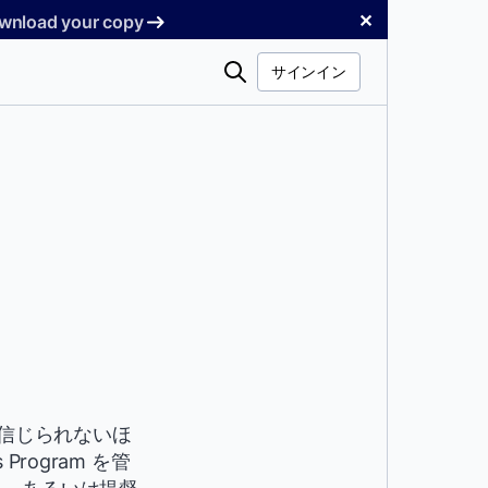
✕
Download your copy
検
サインイン
索
ス
いる信じられないほ
rogram を管