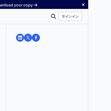
✕
Download your copy
検
サインイン
索