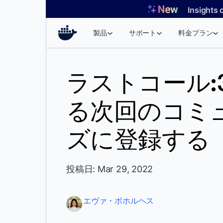
コ
Insights 
ン
テ
製品
サポート
料金プラン
ン
ツ
へ
ラストコール:
ス
キ
る次回のコミ
ッ
プ
ズに登録する
投稿日: Mar 29, 2022
エヴァ・ボホルヘス