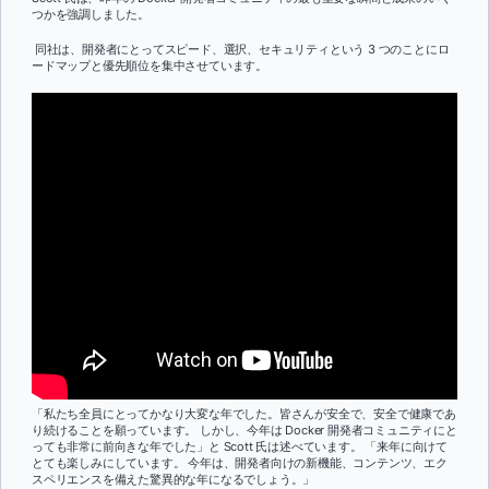
つかを強調しました。
同社は、開発者にとってスピード、選択、セキュリティという 3 つのことにロ
ードマップと優先順位を集中させています。
「私たち全員にとってかなり大変な年でした。皆さんが安全で、安全で健康であ
り続けることを願っています。 しかし、今年は Docker 開発者コミュニティにと
っても非常に前向きな年でした」と Scott 氏は述べています。 「来年に向けて
とても楽しみにしています。 今年は、開発者向けの新機能、コンテンツ、エク
スペリエンスを備えた驚異的な年になるでしょう。」