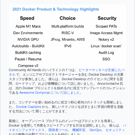
Community All Hands のハイライトの 1 つは、
ピーターマッキーが主催したパ
ネル
で、エンジニアやプロダクトマネージャーを含む Docker Desktop の主要
スタッフが参加しました。 彼らは、Docker Desktop のライセンスに関する質
問、ロードマップ、および新機能について話し合いました。 Anca Iordache 氏
は、次の Docker プロジェクトを始めるのに役立つテンプレートのコレクション
である
Awesome Compose について話しました
。
また、コンテナーを使い始めるのに役立つ初心者向けのトラックも開催しまし
た。
Docker Captains
から、新しいテクノロジを試すときに学習の障壁を克服
する方法について
聞くことができます。
最後に、オープンソース プログラムのメンバーはプロジェクトを発表し、
Docker を使用して作業をスピードアップする方法を説明しました。 彼らは、
バ
イオインフォマティクス
、
開発者ツール
、
機械学習
、
DevOps
、
セキュリティ
などの複数の分野でプロジェクトを紹介しました。