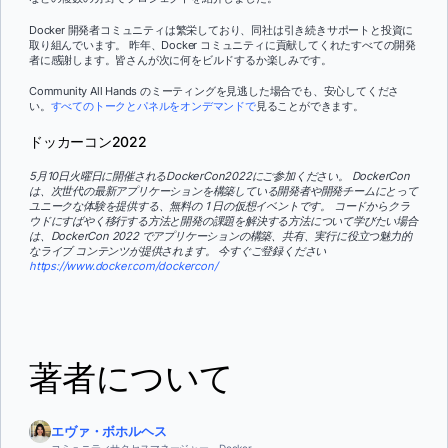
Docker 開発者コミュニティは繁栄しており、同社は引き続きサポートと投資に
取り組んでいます。 昨年、Docker コミュニティに貢献してくれたすべての開発
者に感謝します。皆さんが次に何をビルドするか楽しみです。
Community All Hands のミーティングを見逃した場合でも、安心してくださ
い。
すべてのトークとパネルをオンデマンドで
見ることができます。
ドッカーコン2022
5月10日火曜日に開催されるDockerCon2022にご参加ください。 DockerCon
は、次世代の最新アプリケーションを構築している開発者や開発チームにとって
ユニークな体験を提供する、無料の 1 日の仮想イベントです。 コードからクラ
ウドにすばやく移行する方法と開発の課題を解決する方法について学びたい場合
は、DockerCon 2022 でアプリケーションの構築、共有、実行に役立つ魅力的
なライブ コンテンツが提供されます。 今すぐご登録ください
https://www.docker.com/dockercon/
著者について
エヴァ・ボホルヘス