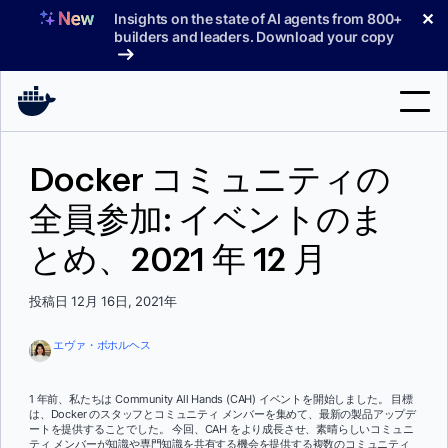
コ
✕
Insights on the state of AI agents from 800+
ン
builders and leaders. Download your copy
テ
ン
ツ
へ
検
ス
Docker コミュニティの
索
キ
ッ
全員参加: イベントのま
製品
プ
とめ、2021 年 12 月
サポート
料金プラン
投稿日 12月 16日, 2021年
ブログ
エヴァ・ボホルヘス
ドキュメント
1 年前、私たちは Community All Hands (CAH) イベントを開始しました。 目標
は、Docker のスタッフとコミュニティ メンバーを集めて、最新の製品アップデ
サインイン
ートを提供することでした。 今回、CAH をより成長させ、素晴らしいコミュニ
ティ メンバーが知識や専門知識を共有する機会を提供する複数のコミュニティ