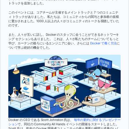
トラックを追加しました。
このイベントには、コアチームが主催するメイン トラックと 7 つのコミュニテ
ィ トラックがありました。 私たちは、コミュニティからの関与と参加者の規模
に驚かされました。1000 人以上の人々がコミュニティのトークを視聴していた
のです。
また、人々が互いに話し、Docker のスタッフに会うことができるネットワーキ
ング セクションもありました。 これは、人々が私たちのチームについてもっと
学び、カーテンの後ろにいるエンジニアに会い、さらには
Docker で働く方法
に
ついて学ぶ絶好の機会でした。
Docker の CEO である Scott Johnston 氏は、
毎年の要約に関するプレゼンテー
ション
で、同社の Community All Hands イベントの開催をスタートしました。
Scott 氏は、昨年の Docker 開発者コミュニティの最も重要な瞬間と成果のいく