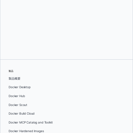
オレグ・セラエフ
製品
製品概要
Docker Desktop
Docker Hub
Docker Scout
Docker Build Cloud
Docker MCP Catalog and Toolkit
Docker Hardened Images