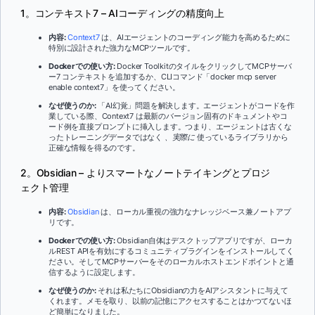
1。コンテキスト7 – AIコーディングの精度向上
内容:
Context7
は、AIエージェントのコーディング能力を高めるために
特別に設計された強力なMCPツールです。
Dockerでの使い方:
Docker ToolkitのタイルをクリックしてMCPサーバ
ー7 コンテキストを追加するか、CLIコマンド「docker mcp server
enable context7」を使ってください。
なぜ使うのか:
「AI幻覚」問題を解決します。エージェントがコードを作
業している際、Context7 は最新のバージョン固有のドキュメントやコ
ード例を直接プロンプトに挿入します。つまり、エージェントは古くな
ったトレーニングデータではなく
、実際に
使っているライブラリから
正確な情報を得るのです。
2。Obsidian – よりスマートなノートテイキングとプロジ
ェクト管理
内容:
Obsidian
は、ローカル重視の強力なナレッジベース兼ノートアプ
リです。
Dockerでの使い方:
Obsidian自体はデスクトップアプリですが、ローカ
ルREST APIを有効にするコミュニティプラグインをインストールしてく
ださい。そしてMCPサーバーをそのローカルホストエンドポイントと通
信するように設定します。
なぜ使うのか:
それは私たちにObsidianの力をAIアシスタントに与えて
くれます。メモを取り、以前の記憶にアクセスすることはかつてないほ
ど簡単になりました。