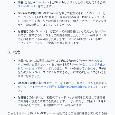
内容:
これはAIエージェントがGitHubリポジトリとやり取りできる公式
GitHubサーバー
を指します。
Dockerでの使い方:
MCP Toolkitを通じて有効化され、このサーバーは
エージェントをGitHubに接続し、課題の読み取り、PRのチェック、さ
らにはコードを書くなどの作業を行います。個人アクセストークンを使
うか、OAuth経由でログインしてください。
なぜ使うのか:
GitHubは、ほぼすべての開発者にとって欠かせないツー
ルです。作業するリポジトリの問題を閲覧したり、エラーがリポジトリ
に記録されているか確認したりします。GitHub MCPサーバーはAIコー
ディングエージェントに驚異的な力を提供します!
6。概念
内容:
Notionには実際にはカタログ内に2台のMCPサーバーがありま
す。Notion自身がホストするリモートMCPサーバーと
、コンテナ化さ
れたバージョン
です。いずれにせよ、Notionを使っているなら、AIがあ
なたのナレッジベースにアクセスできるようにするのはかつてないほど
簡単になりました。
Dockerでの使い方:
MCPサーバーを有効にし、統合トークンを提供する
か、
リモートサーバーを利用する場合はOAuth経由でログイン
してくだ
さい。
なぜ使うのか:
例えば、顧客のフィードバックを簡単に処理して開発者
に問題を引き起こす方法を提供します。いずれにせよ、知識ベースをAI
に組み込むことで、ほぼ無限のパワーが得られます。
こちらはNotionとGitHub MCPサーバーがどのように完璧に連携しているかを紹