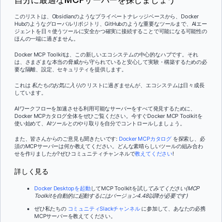
このリストは、Obsidianのようなプライベートナレッジベースから、Docker
Hubのようなグローバルリポジトリ、GitHubのような重要なツールまで、AIエー
ジェントを日々使うツールに安全かつ確実に接続することで可能になる可能性の
ほんの一端に過ぎません。
Docker MCP Toolkitは、この新しいエコシステムの中心的なハブです。それ
は、さまざまな本当の脅威から守られていると安心して実験・構築するための必
要な隔離、設定、セキュリティを提供します。
これは
私たちのお気に入りの
リストに過ぎませんが、エコシステムは日々成長
しています。
AIワークフローを加速させる利用可能なサーバーをすべて発見するために、
Docker MCPカタログ全体をぜひご覧ください。今すぐDocker MCP Toolkitを
使い始めて、AIツールとのやり取りを自分でコントロールしましょう。
また、皆さんからのご意見も聞きたいです:
Docker MCPカタログ
を探索し、必
須のMCPサーバーは何か教えてください。どんな素晴らしいツールの組み合わ
せを作りましたか?ぜひコミュニティチャンネルで
教えてください
!
詳しく見る
Docker Desktopを起動
してMCP Toolkitを試し
てみてください(MCP
Toolkitを自動的に起動するにはバージョン4.48以降が必要です)
ぜひ私たちの
コミュニティSlackチャンネル
に参加して、あなたの必携
MCPサーバーを教えてください。