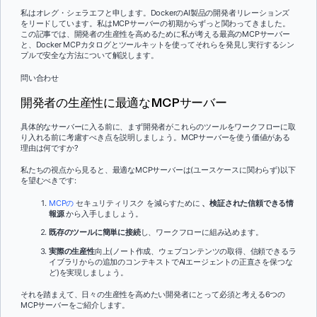
私はオレグ・シェラエフと申します。DockerのAI製品の開発者リレーションズ
をリードしています。私はMCPサーバーの初期からずっと関わってきました。
この記事では、開発者の生産性を高めるために私が考える最高のMCPサーバー
と、Docker MCPカタログとツールキットを使ってそれらを発見し実行するシン
プルで安全な方法について解説します。
問い合わせ
開発者の生産性に最適なMCPサーバー
具体的なサーバーに入る前に、まず開発者がこれらのツールをワークフローに取
り入れる前に考慮すべき点を説明しましょう。MCPサーバーを使う価値がある
理由は何ですか?
私たちの視点から見ると、最適なMCPサーバーは(ユースケースに関わらず)以下
を望むべきです:
MCPの
セキュリティリスク を減らすために
、検証された信頼できる情
報源
から入手しましょう。
既存のツールに簡単に接続
し、ワークフローに組み込めます。
実際の生産性
向上(ノート作成、ウェブコンテンツの取得、信頼できるラ
イブラリからの追加のコンテキストでAIエージェントの正直さを保つな
ど)を実現しましょう。
それを踏まえて、日々の生産性を高めたい開発者にとって必須と考える6つの
MCPサーバーをご紹介します。