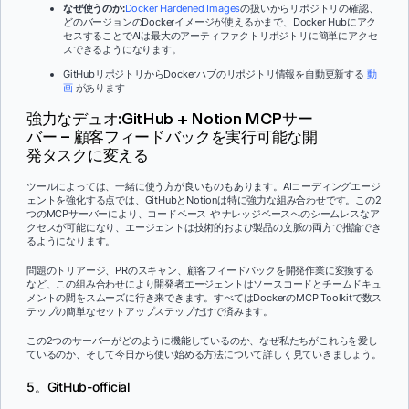
なぜ使うのか:
Docker Hardened Images
の扱いからリポジトリの確認、
どのバージョンのDockerイメージが使えるかまで、Docker Hubにアク
セスすることでAIは最大のアーティファクトリポジトリに簡単にアクセ
スできるようになります。
GitHubリポジトリからDockerハブのリポジトリ情報を自動更新する
動
画
があります
強力なデュオ:GitHub + Notion MCPサー
バー – 顧客フィードバックを実行可能な開
発タスクに変える
ツールによっては、一緒に使う方が良いものもあります。AIコーディングエージ
ェントを強化する点では、GitHubとNotionは特に強力な組み合わせです。この2
つのMCPサーバーにより、コードベース
や
ナレッジベースへのシームレスなア
クセスが可能になり、エージェントは技術的および製品の文脈の両方で推論でき
るようになります。
問題のトリアージ、PRのスキャン、顧客フィードバックを開発作業に変換する
など、この組み合わせにより開発者エージェントはソースコードとチームドキュ
メントの間をスムーズに行き来できます。すべてはDockerのMCP Toolkitで数ス
テップの簡単なセットアップステップだけで済みます。
この2つのサーバーがどのように機能しているのか、なぜ私たちがこれらを愛し
ているのか、そして今日から使い始める方法について詳しく見ていきましょう。
5。GitHub-official