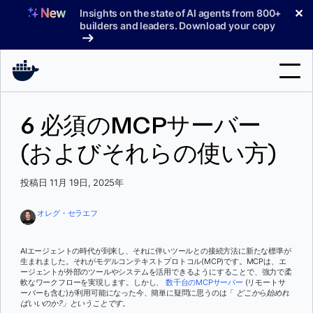
コ
✕
Insights on the state of AI agents from 800+
ン
builders and leaders. Download your copy
テ
ン
ツ
へ
検
ス
6 必須のMCPサーバー
索
キ
ッ
(およびそれらの使い方)
製品
プ
サポート
投稿日 11月 19日, 2025年
料金プラン
オレグ・セラエフ
ブログ
AIエージェントの時代が到来し、それに伴いツールとの接続方法に新たな標準が
ドキュメント
生まれました。それがモデルコンテキストプロトコル(MCP)です。MCPは、エ
ージェントが外部のツールやシステムを活用できるようにすることで、強力で柔
軟なワークフローを実現します。しかし、
数千台のMCPサーバー
(リモートサ
サインイン
ーバーも含む)が利用可能になった今、簡単に疑問に思うのは「
どこから始めれ
ばいいのか?」ということです。