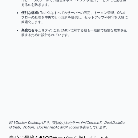
作し、1つのツールでの侵害がホストマシンや他のサービスに危害を加
えるのを防ぎます。
便利な構成:
ToolKitはすべてのサーバーの設定、トークン管理、OAuth
フローの処理を中央で行う場所を提供し、セットアップや保守を大幅に
簡素化します。
高度なセキュリティ:
これはMCPに対する最も一般的で危険な攻撃を克
服するために設計されています。
図 1:Docker Desktop UIで、有効化されたサーバー(Context7、DuckDuckGo、
GitHub、Notion、Docker Hub)がMCP Toolkitを表示しています。
自分に最適なMCPサーバーを探しましょう