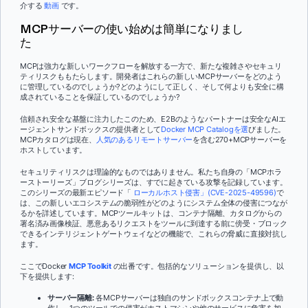
介する
動画
です。
MCPサーバーの使い始めは簡単になりまし
た
MCPは強力な新しいワークフローを解放する一方で、新たな複雑さやセキュリ
ティリスクももたらします。開発者はこれらの新しいMCPサーバーをどのよう
に管理しているのでしょうか?どのようにして正しく、そして何よりも安全に構
成されていることを保証しているのでしょうか?
信頼され安全な基盤に注力したこのため、E2Bのようなパートナーは安全なAIエ
ージェントサンドボックスの提供者として
Docker MCP Catalogを選
びました。
MCPカタログは現在、
人気のあるリモートサーバー
を含む270+MCPサーバーを
ホストしています。
セキュリティリスクは理論的なものではありません。私たち自身の「MCPホラ
ーストーリーズ」ブログシリーズは、すでに起きている攻撃を記録しています。
このシリーズの最新エピソード「
ローカルホスト侵害」(CVE-2025-49596)
で
は、この新しいエコシステムの脆弱性がどのようにシステム全体の侵害につなが
るかを詳述しています。MCPツールキットは、コンテナ隔離、カタログからの
署名済み画像検証、悪意あるリクエストをツールに到達する前に傍受・ブロック
できるインテリジェントゲートウェイなどの機能で、これらの脅威に直接対抗し
ます。
ここでDocker
MCP Toolkit
の出番です。包括的なソリューションを提供し、以
下を提供します:
サーバー隔離:
各MCPサーバーは独自のサンドボックスコンテナ上で動