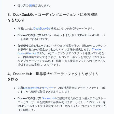
使い方の
動画
があります。
3。DuckDuckGo – コーディングエージェントに検索機能
をもたらす
内容:
これは
DuckDuckGo
検索エンジンのMCPサーバーです。
Dockerでの使い方:
MCPツールキットまたはCLIでDuckDuckGoサーバ
ーを有効にするだけです。
なぜ使うのか:
AIエージェントがウェブ検索を行い、URLからコンテンツ
を取得するための安全かつわかりやすい方法を提供します。
Claude
Code
や
Gemini CLI
のようなコーディングアシスタントを使っているな
ら、内蔵機能で対応できますが、AIコンポーネントを含むよりカスタム
なアプリケーションであれば、信頼できる検索エンジンへのアクセスを
提供するのは素晴らしいことです。
4。Docker Hub – 世界最大のアーティファクトリポジトリ
を探る
内容:
DockerのMCPサーバー
で、AIが世界最大のアーティファクトリポ
ジトリから情報を取得できるようにします!
Dockerでの使い方:
Docker Hub
に接続するために使う個人アクセストー
クンとユーザー名を提供する必要があります。しかし、このサーバーを
MCPツールキットで有効化するのは、ボタンをいくつかクリックするだ
けで簡単です。