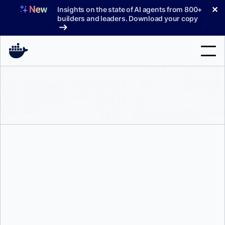
コ
✕
Insights on the state of AI agents from 800+
ン
builders and leaders. Download your copy
テ
ン
ツ
へ
検
ス
索
キ
ッ
製品
プ
サポート
料金プラン
ブログ
アジート・シン・ライナ
ドキュメント
サインイン