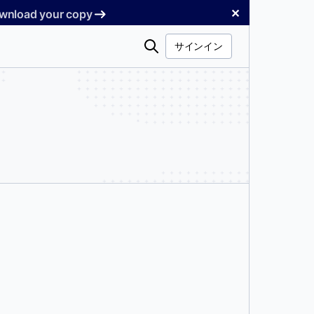
✕
Download your copy
検
サインイン
索