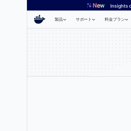
コ
Insights 
ン
テ
製品
サポート
料金プラン
ン
ツ
へ
ス
キ
ッ
プ