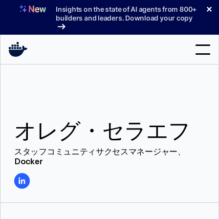
コ
✕
Insights on the state of AI agents from 800+
ン
builders and leaders. Download your copy
テ
ン
ツ
へ
検
ス
索
キ
ッ
製品
プ
オレグ・セラエフ
サポート
料金プラン
スタッフコミュニティサクセスマネージャー、
Docker
ブログ
ドキュメント
サインイン