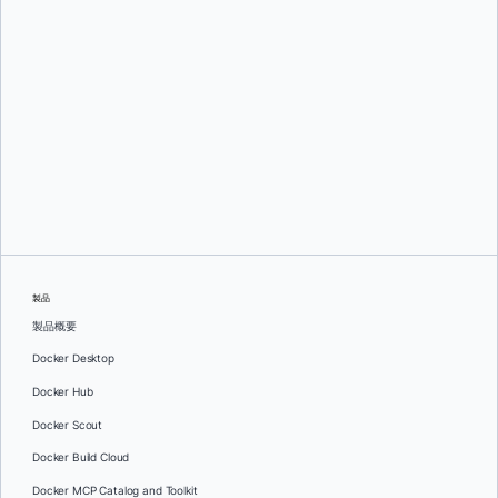
イグナシ・ロペス・ルナ
そして
オレグ・セラエフ
製品
製品概要
Docker Desktop
Docker Hub
Docker Scout
Docker Build Cloud
Docker MCP Catalog and Toolkit