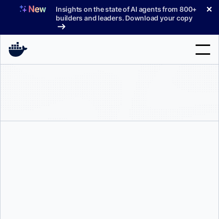
コ
✕
Insights on the state of AI agents from 800+
ン
builders and leaders. Download your copy
テ
ン
ツ
へ
検
ス
索
キ
ッ
製品
プ
サポート
料金プラン
ブログ
ドキュメント
サインイン
ステフ・リファイ