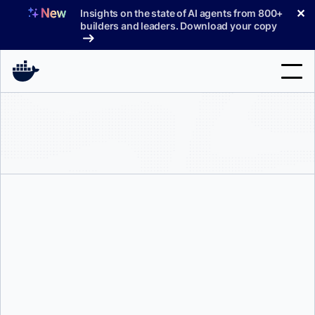
コ
✕
Insights on the state of AI agents from 800+
ン
builders and leaders. Download your copy
テ
ン
ツ
へ
検
ス
索
キ
ッ
製品
プ
サポート
料金プラン
ブログ
ドキュメント
デビッド・スコット
サインイン