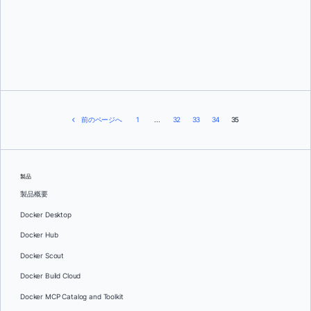
デビッド・スコット
前のページへ
1
...
32
33
34
35
製品
製品概要
Docker Desktop
Docker Hub
Docker Scout
Docker Build Cloud
Docker MCP Catalog and Toolkit