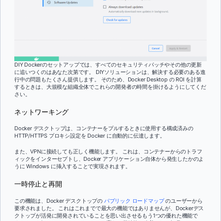
DIY Dockerのセットアップでは、すべてのセキュリティパッチやその他の更新
に追いつくのはあなた次第です。 DIYソリューションは、解決する必要のある進
行中の問題もたくさん提供します。 そのため、Docker Desktop の ROI を計算
するときは、大規模な組織全体でこれらの開発者の時間を掛けるようにしてくだ
さい。
ネットワーキング
Docker デスクトップは、コンテナーをプルするときに使用する構成済みの
HTTP/HTTPS プロキシ設定を Docker に自動的に伝達します。
また、VPNに接続しても正しく機能します。 これは、コンテナーからのトラフ
ィックをインターセプトし、Docker アプリケーション自体から発生したかのよ
うに Windows に挿入することで実現されます。
一時停止と再開
この機能は、Docker デスクトップの
パブリック ロードマップ
のユーザーから
要求されました。 これはこれまでで最大の機能ではありませんが、Dockerデス
クトップが活発に開発されていることを思い出させるもう1つの優れた機能で