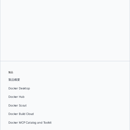
オレグ・セラエフ
製品
製品概要
Docker Desktop
Docker Hub
Docker Scout
Docker Build Cloud
Docker MCP Catalog and Toolkit