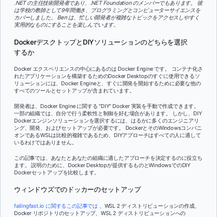
.NET の主任技術開発者であり、.NET Foundation のメンバーでもあります。 彼
は学校の教師として9年間働き、プログラミングとコンピューターサイエンスを
カバーしました。 Ben は、忙しい開発者が複雑なトピックをアクセスしやすく
実用的なものにすることを楽しんでいます。
DockerデスクトップとDIYソリューションのどちらを選択
するか
Docker エクスペリエンスの中心にあるのは Docker Engine です。 コンテナ化さ
れたアプリケーションを構築するためのDocker Desktopのすぐに使用できるソ
リューションには、Docker Engineと、すぐに開発を開始するために必要な他の
すべてのツールとセットアップが含まれています。
開発者は、Docker Engine に関する "DIY" Docker 実装を手動で作成できます。
一部の組織では、自分で行う柔軟性と制御を好む場合があります。 しかし、DIY
Dockerエンジンソリューションを選択するには、はるかに多くのエンジニアリ
ング、開発、およびセットアップが必要です。 DockerとそのWindowsコンパニ
オンであるWSLは比較的複雑であるため、DIYアプローチはすべての人に適して
いるわけではありません。
この記事では、あなたとあなたの組織に適したアプローチを決定するのに役立ち
ます。 説明のために、Docker Desktopが提供するものとWindowsでのDIY
Dockerセットアップを比較します。
ウィンドウズでのドッカーのセットアップ
failingfast.io に関するこの記事では
、WSL 2 ディストリビューションの作成、
Docker リポジトリのセットアップ、WSL 2 ディストリビューションへの