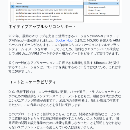
ネイティブアップルシリコンサポート
2021年、最新のM1チップを完全に
活用できるバージョンのDockerデスクトッ
プ用Macが一般公開されました。
Docker Hub
には既に 145,000 を超える ARM
ベースのイメージがあります。この Apple シリコン バージョンはマルチプラッ
トフォーム イメージをサポートしているため、複雑なクロスコンパイル環境な
しで x86
および
ARM アーキテクチャ用のイメージをビルドして実行できます。
多くの一般的なアプリケーションに許容できる機能を提供するRosetta 2が提供
するエミュレーションは、コンテナを実行するのに十分ではないため、これは非
常に好評でした。
コストとスケーラビリティ
DIYの代替手段では、コンテナ環境の更新、パッチ適用、トラブルシューティン
グのための継続的なメンテナンスコミットメントとともに、構築と構成に多大な
エンジニアリング時間が必要です。 組織内の各開発者は、新しい環境で作業す
るたびに、この作業のほとんどを個別に実行します。
このアプローチはうまく拡張できません! これは、開発者が新機能など、ビジネ
スに直接利益をもたらす活動に時間を費やすことがないことを意味します。 開
発環境の問題や設定作業のために機能を提供しなかったことを説明しなければな
らないスプリントレビューを楽しんでいる人は誰もいません。