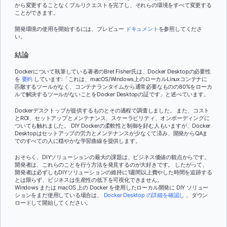
から変更することなくプルリクエストを完了し、それらの環境をすべて変更する
ことができます。
開発環境の使用を開始するには、プレビュー
ドキュメント
を参照してくださ
い。
結論
Dockerについて執筆している著者のBret Fisher氏は、Docker Desktopの必要性
を
要約
しています:「これは、macOS/Windows上のローカルLinuxコンテナに
匹敵するツールがなく、コンテナランタイムから通常必要なものの80%をローカ
ルで解決するツールがないことをDocker Desktopの証です」と述べています。
Dockerデスクトップが提供するものとその過程で調査しました。 また、コスト
とROI、セットアップとメンテナンス、スケーラビリティ、オンボーディングに
ついても触れました。 DIY Dockerの柔軟性と制御を好む人もいますが、Docker
Desktopはセットアップの労力とメンテナンスが少なくて済み、開発からQAま
でのすべての人に穏やかな学習曲線を提供します。
おそらく、DIYソリューションの最大の課題は、ビジネス価値の観点からです。
開発者は、これらのことを行う方法を発見するのが大好きです。 したがって、
開発者は必ずしもDIYソリューションの維持に1週間以上費やした時間を追跡する
とは限らず、ビジネスは生産性の低下を可視化できません。
Windows または macOS 上の Docker を使用したローカル開発に DIY ソリュー
ションをまだ使用している場合は、
Docker Desktop の詳細を確認し
、ダウン
ロードして開始してください。