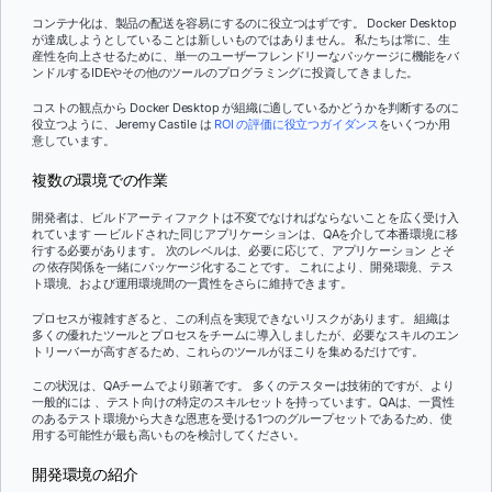
コンテナ化は、製品の配送を容易にするのに役立つはずです。 Docker Desktop
が達成しようとしていることは新しいものではありません。 私たちは常に、生
産性を向上させるために、単一のユーザーフレンドリーなパッケージに機能をバ
ンドルするIDEやその他のツールのプログラミングに投資してきました。
コストの観点から Docker Desktop が組織に適しているかどうかを判断するのに
役立つように、Jeremy Castile は
ROI の評価に役立つガイダンス
をいくつか用
意しています。
複数の環境での作業
開発者は、ビルドアーティファクトは不変でなければならないことを広く受け入
れています — ビルドされた同じアプリケーションは、QAを介して本番環境に移
行する必要があります。 次のレベルは、必要に応じて、アプリケーション
とそ
の
依存関係を一緒にパッケージ化することです。 これにより、開発環境、テス
ト環境、および運用環境間の一貫性をさらに維持できます。
プロセスが複雑すぎると、この利点を実現できないリスクがあります。 組織は
多くの優れたツールとプロセスをチームに導入しましたが、必要なスキルのエン
トリーバーが高すぎるため、これらのツールがほこりを集めるだけです。
この状況は、QAチームでより顕著です。 多くのテスターは技術的ですが、より
一般的には
、テスト向けの特定のスキルセットを持っています。QAは、一貫性
のあるテスト環境から大きな恩恵を受ける1つのグループセットであるため、使
用する可能性が最も高いものを検討してください。
開発環境の紹介