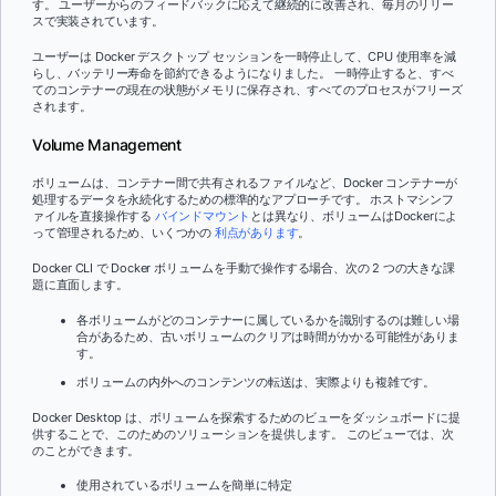
す。 ユーザーからのフィードバックに応えて継続的に改善され、毎月のリリー
スで実装されています。
ユーザーは Docker デスクトップ セッションを一時停止して、CPU 使用率を減
らし、バッテリー寿命を節約できるようになりました。 一時停止すると、すべ
てのコンテナーの現在の状態がメモリに保存され、すべてのプロセスがフリーズ
されます。
Volume Management
ボリュームは、コンテナー間で共有されるファイルなど、Docker コンテナーが
処理するデータを永続化するための標準的なアプローチです。 ホストマシンフ
ァイルを直接操作する
バインドマウント
とは異なり、ボリュームはDockerによ
って管理されるため、いくつかの
利点があります
。
Docker CLI で Docker ボリュームを手動で操作する場合、次の 2 つの大きな課
題に直面します。
各ボリュームがどのコンテナーに属しているかを識別するのは難しい場
合があるため、古いボリュームのクリアは時間がかかる可能性がありま
す。
ボリュームの内外へのコンテンツの転送は、実際よりも複雑です。
Docker Desktop は、ボリュームを探索するためのビューをダッシュボードに提
供することで、このためのソリューションを提供します。 このビューでは、次
のことができます。
使用されているボリュームを簡単に特定