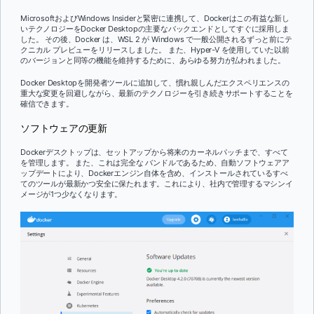
MicrosoftおよびWindows Insiderと緊密に連携して、Dockerはこの有益な新し
いテクノロジーをDocker Desktopの主要なバックエンドとしてすぐに採用しま
した。 その後、Docker は、WSL 2 が Windows で一般公開されるずっと前にテ
クニカル プレビューをリリースしました。 また、Hyper-V を使用していた以前
のバージョンと同等の機能を維持するために、あらゆる努力が払われました。
Docker Desktopを開発者ツールに追加して、慣れ親しんだエクスペリエンスの
重大な変更を回避しながら、最新のテクノロジーを引き続きサポートすることを
確信できます。
ソフトウェアの更新
Dockerデスクトップは、セットアップから将来のカーネルパッチまで、すべて
を管理します。 また、これは完全な
バンドルであるため、自動ソフトウェアア
ップデートにより、Dockerエンジン自体を含め、インストールされているすべ
てのツールが最新かつ安全に保たれます。これにより、社内で管理するマシンイ
メージが1つ少なくなります。