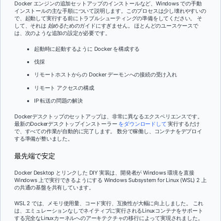
Docker エンジンの追加セットアップのインストールなど、Windows での手動
インストールの主な手順について説明します。このプロセスは少し壊れやすいの
で、起動して実行する前にトラブルシューティングの準備をしてください。 そ
して、それは
始める
ためのガイドにすぎません。 ほとんどのユースケースで
は、次のような追加の設定が必要です。
起動時に起動するように Docker を構成する
伐採
リモートホストからの Docker デーモンへの接続の受け入れ
リモート アクセスの構成
IP 転送の問題の解決
Dockerデスクトップのセットアップは、非常に異なるエクスペリエンスです。
最新のDockerデスクトップインストーラー
をダウンロードして
実行するだけ
で、すべての作業が自動的に完了します。 数分で稼働し、コンテナをデプロイ
する準備が整いました。
最先端で安定
Docker Desktop とリンクした DIY 実装は、開発者が Windows 環境を直接
Windows 上で実行できるようにする Windows Subsystem for Linux (WSL) 2 上
の共通の基盤を共有しています。
WSL 2 では、メモリ使用量、コード実行、互換性が大幅に向上しました。 これ
は、エミュレーションなしでネイティブに実行されるLinuxコンテナをサポート
する完全なLinuxカーネルへのアーキテクチャの移行によって実現されました。