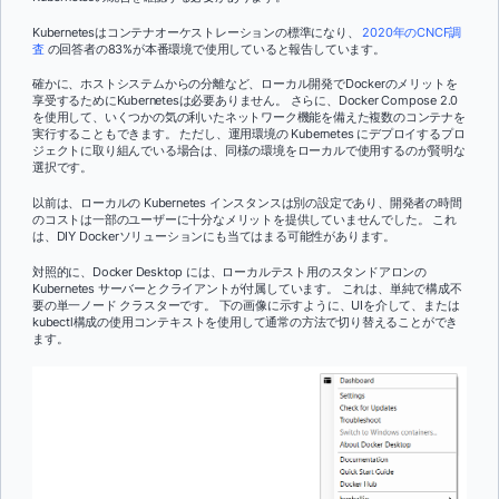
Kubernetesはコンテナオーケストレーションの標準になり、
2020年のCNCF調
査
の回答者の83%が本番環境で使用していると報告しています。
確かに、ホストシステムからの分離など、ローカル開発でDockerのメリットを
享受するためにKubernetesは必要ありません。 さらに、Docker Compose 2.0
を使用して、いくつかの気の利いたネットワーク機能を備えた複数のコンテナを
実行することもできます。 ただし、運用環境の Kubernetes にデプロイするプロ
ジェクトに取り組んでいる場合は、同様の環境をローカルで使用するのが賢明な
選択です。
以前は、ローカルの Kubernetes インスタンスは別の設定であり、開発者の時間
のコストは一部のユーザーに十分なメリットを提供していませんでした。 これ
は、DIY Dockerソリューションにも当てはまる可能性があります。
対照的に、Docker Desktop には、ローカルテスト用のスタンドアロンの
Kubernetes サーバーとクライアントが付属しています。 これは、単純で構成不
要の単一ノード クラスターです。 下の画像に示すように、UIを介して、または
kubectl構成の使用コンテキストを使用して通常の方法で切り替えることができ
ます。