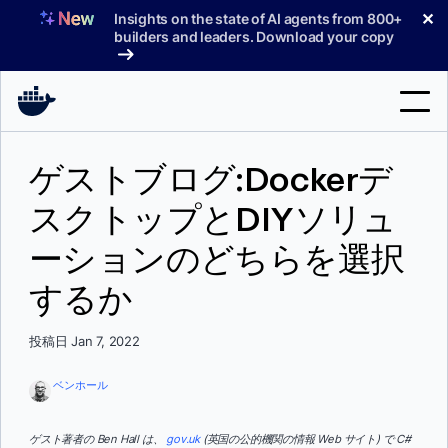
コ
✕
Insights on the state of AI agents from 800+
ン
builders and leaders. Download your copy
テ
ン
ツ
へ
検
ス
ゲストブログ:Dockerデ
索
キ
ッ
スクトップとDIYソリュ
製品
プ
ーションのどちらを選択
サポート
するか
料金プラン
ブログ
投稿日 Jan 7, 2022
ドキュメント
ベンホール
サインイン
ゲスト著者の Ben Hall は、
gov.uk
(英国の公的機関の情報 Web サイト) で C#