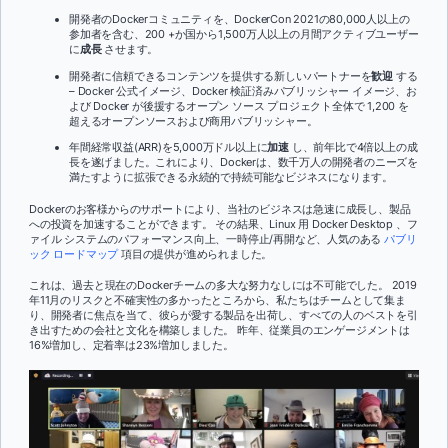
開発者のDockerコミュニティを、DockerCon 2021の80,000人以上の
参加者を含む、200 +か国から1,500万人以上の月間アクティブユーザー
に
成長
させます。
開発者に信頼できるコンテンツを提供する新しいパートナーを
歓迎
する
– Docker 公式イメージ、Docker 検証済みパブリッシャー イメージ、お
よび Docker が後援するオープン ソース プロジェクト全体で 1,200 を
超えるオープンソースおよび商用パブリッシャー。
年間経常収益(ARR)を5,000万ドル以上に
加速
し、前年比で4倍以上の成
長を遂げました。これにより、Dockerは、数千万人の開発者のニーズを
満たすように拡張できる永続的で持続可能なビジネスになります。
Dockerのお客様からのサポートにより、当社のビジネスは急速に成長し、製品
への投資を加速することができます。 その結果、Linux 用 Docker Desktop 、フ
ァイル システムのパフォーマンス向上、一時停止/再開など、人気のある
パブリ
ック ロードマップ
項目の提供が進められました。
これは、過去と現在のDockerチームの多大な努力なしには不可能でした。 2019
年11月のリスクと不確実性の多かったところから、私たちはチームとして集ま
り、開発者に焦点を当て、彼らが愛する製品を出荷し、すべての人のベストを引
き出すための会社と文化を構築しました。 昨年、従業員のエンゲージメントは
16%増加し、定着率は23%増加しました。