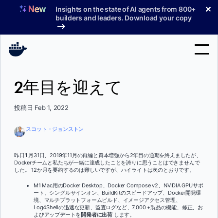
コ
✕
Insights on the state of AI agents from 800+
ン
builders and leaders. Download your copy
テ
ン
ツ
へ
検
ス
2年目を迎えて
索
キ
ッ
製品
投稿日 Feb 1, 2022
プ
サポート
スコット・ジョンストン
料金プラン
昨日
1
月31日、2019年11月の再編と資本増強から2年目の通期を終えましたが、
ブログ
Dockerチームと私たちが一緒に達成したことを誇りに思うことはできませんで
した。 12か月を要約するのは難しいですが、ハイライトは次のとおりです。
ドキュメント
M1 Mac用のDocker Desktop、Docker Compose v2、NVIDIA GPUサポ
ート、シングルサインオン、BuildKitのスピードアップ、Docker開発環
境、マルチプラットフォームビルド、イメージアクセス管理、
サインイン
Log4Shellの迅速な更新、監査ログなど、7,000 +製品の機能、修正、お
よびアップデートを
開発者に出荷
します。