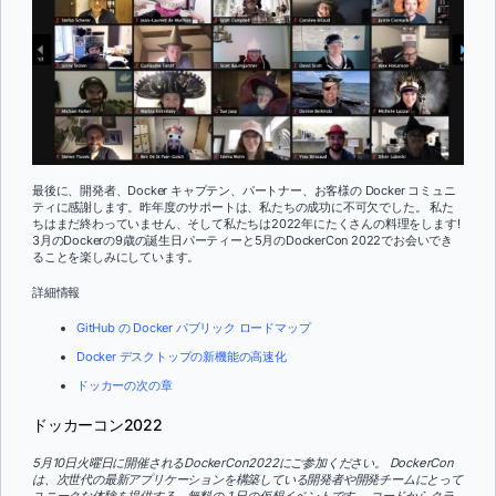
最後に、開発者、Docker キャプテン、パートナー、お客様の Docker コミュニ
ティに感謝します。昨年度のサポートは、私たちの成功に不可欠でした。 私た
ちはまだ終わっていません、そして私たちは2022年にたくさんの料理をします!
3月のDockerの9歳の誕生日パーティーと5月のDockerCon 2022でお会いでき
ることを楽しみにしています。
詳細情報
GitHub の Docker パブリック ロードマップ
Docker デスクトップの新機能の高速化
ドッカーの次の章
ドッカーコン2022
5月10日火曜日に開催されるDockerCon2022にご参加ください。 DockerCon
は、次世代の最新アプリケーションを構築している開発者や開発チームにとって
ユニークな体験を提供する、無料の 1 日の仮想イベントです。 コードからクラ