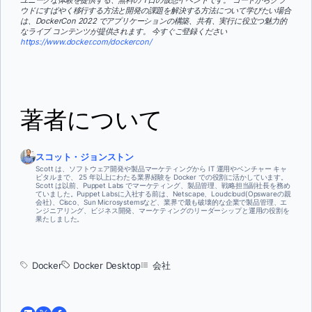
ウドにすばやく移行する方法と開発の課題を解決する方法について学びたい場合
は、DockerCon 2022 でアプリケーションの構築、共有、実行に役立つ魅力的
なライブ コンテンツが提供されます。 今すぐご登録ください
https://www.docker.com/dockercon/
著者について
スコット・ジョンストン
Scott は、ソフトウェア開発や製品マーケティングから IT 運用やベンチャー キャ
ピタルまで、 25 年以上にわたる業界経験を Docker での役割に活かしています。
Scott は以前、Puppet Labs でマーケティング、製品管理、戦略担当副社長を務め
ていました。Puppet Labsに入社する前は、Netscape、Loudcloud(Opswareの親
会社)、Cisco、Sun Microsystemsなど、業界で最も破壊的な企業で製品管理、エ
ンジニアリング、ビジネス開発、マーケティングのリーダーシップと運用の役割を
果たしました。
Docker
Docker Desktop
会社