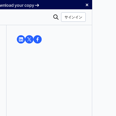
✕
Download your copy
検
サインイン
索