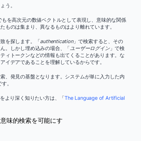
しょう。
でもを高次元の数値ベクトルとして表現し、意味的な関係
似たものは集まり、異なるものはより離れています。
一致を探します。「
authentication
」で検索すると、その
せん。しかし埋め込みの場合、「
ユーザーログイン
」で検
リティトークンなどの情報も出てくることがあります。な
たアイデアであることを理解しているからです。
検索、発見の基盤となります。システムが単に入力した内
です。
かをより深く知りたい方は、「
The Language of Artificial
た意味的検索を可能にす