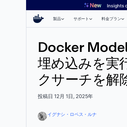
コ
Insights 
ン
テ
製品
サポート
料金プラン
ン
ツ
へ
Docker Mod
ス
キ
埋め込みを実
ッ
プ
クサーチを解
投稿日 12月 1日, 2025年
イグナシ・ロペス・ルナ