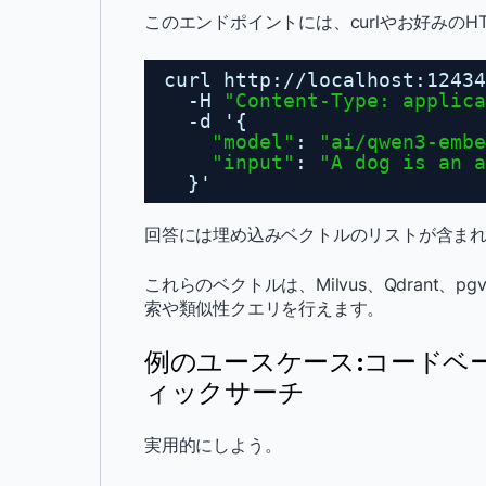
このエンドポイントには、curlやお好みの
curl http:
//localhost
:12434
-H 
"Content-Type: applica
-d '{
"model"
: 
"ai/qwen3-embe
"input"
: 
"A dog is an a
}'
回答には埋め込みベクトルのリストが含ま
これらのベクトルは、Milvus、Qdrant、
索や類似性クエリを行えます。
例のユースケース:コードベ
ィックサーチ
実用的にしよう。