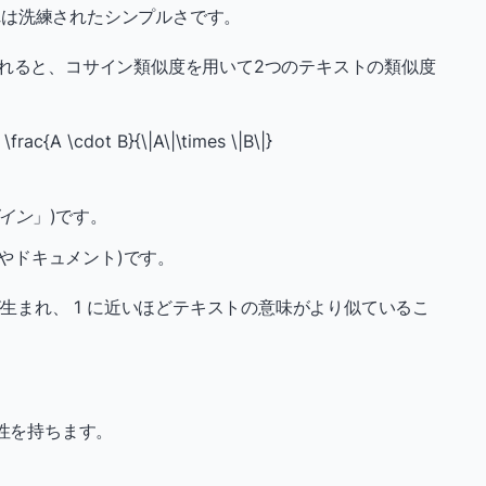
れは洗練されたシンプルさです。
されると、コサイン類似度を用いて2つのテキストの類似度
 \frac{A \cdot B}{\|A\|\times \|B\|}
イン
」)です。
トやドキュメント)です。
が生まれ、 1 に近いほどテキストの意味がより似ているこ
性を持ちます。