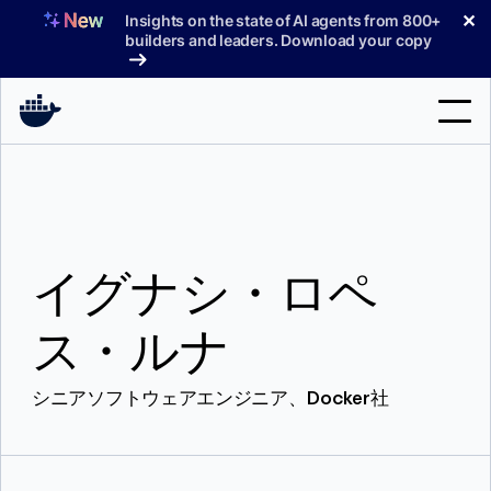
コ
✕
Insights on the state of AI agents from 800+
ン
builders and leaders. Download your copy
テ
ン
ツ
へ
検
ス
索
キ
ッ
製品
プ
イグナシ・ロペ
サポート
料金プラン
ス・ルナ
ブログ
シニアソフトウェアエンジニア、Docker社
ドキュメント
サインイン