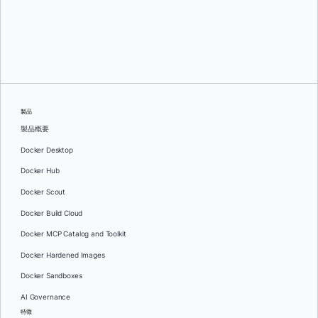
イグナシ・ロペス・ルナ
製品
製品概要
Docker Desktop
Docker Hub
Docker Scout
Docker Build Cloud
Docker MCP Catalog and Toolkit
Docker Hardened Images
Docker Sandboxes
AI Governance
特徴