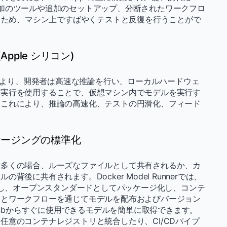
す。追加のツールや追加のセットアップ、分断されたワークフロ
まるため、マシン上ですばやくテストと反復を行うことがで
pple シリコン)
ンにより、開発者は高速な推論を行い、ローカルハードウェ
の実行を使用することで、仮想マシン内でモデルを実行す
。これにより、推論の高速化、テストの円滑化、フィード
パッケージングの標準化
、多くの場合、ルーズなファイルとして共有されるか、カ
後に共有されます。Docker Model Runnerでは、
し、オープンスタンダードとしてパッケージ化し、コンテ
リとワークフローを通じてモデルを配布およびバージョン
 Hubからすぐに使用できるモデルを簡単に取得できます。
任意のコンテナレジストリと統合したり、CI/CDパイプ