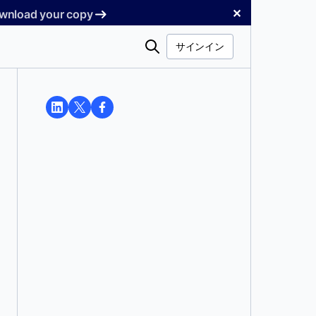
✕
Download your copy
検
サインイン
索