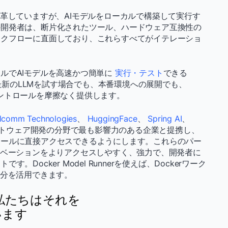
変革していますが、AIモデルをローカルで構築して実行す
の開発者は、断片化されたツール、ハードウェア互換性の
ークフローに直面しており、これらすべてがイテレーショ
ルでAIモデルを高速かつ簡単に
実行・テスト
できる
します。最新のLLMを試す場合でも、本番環境への展開でも、
とコントロールを摩擦なく提供します。
lcomm Technologies
、
HuggingFace
、
Spring AI
、
フトウェア開発の分野で最も影響力のある企業と提携し、
ツールに直接アクセスできるようにします。これらのパー
ノベーションをよりアクセスしやすく、強力で、開発者に
Docker Model Runnerを使えば、Dockerワーク
部分を活用できます。
:私たちはそれを
います