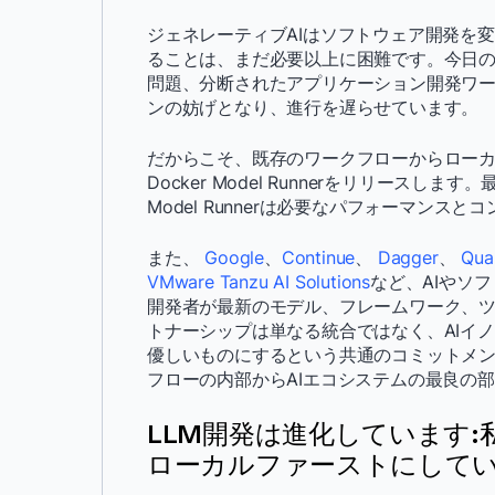
ジェネレーティブAIはソフトウェア開発を
ることは、まだ必要以上に困難です。今日
問題、分断されたアプリケーション開発ワ
ンの妨げとなり、進行を遅らせています。
だからこそ、既存のワークフローからローカ
Docker Model Runnerをリリース
Model Runnerは必要なパフォーマンス
また、
Google
、
Continue
、
Dagger
、
Qua
VMware Tanzu AI Solutions
など、AIやソ
開発者が最新のモデル、フレームワーク、
トナーシップは単なる統合ではなく、AIイ
優しいものにするという共通のコミットメントです。
フローの内部からAIエコシステムの最良の
LLM開発は進化しています
ローカルファーストにして