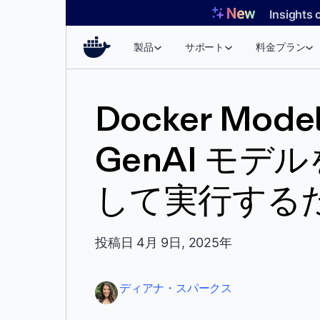
コ
Insights 
ン
テ
製品
サポート
料金プラン
ン
ツ
へ
Docker Mode
ス
キ
GenAI モ
ッ
プ
して実行する
投稿日 4月 9日, 2025年
ディアナ・スパークス