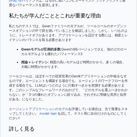
Groq 7B
バリアントは、はるかに低いコンピューティング フットプリントで適
度なパフォーマンスを提供します。
私たちが学んだこととこれが重要な理由
私たちのテストでは、Qwenファミリーのモデルが、ツールコールのオープンソ
ースオプションの中で群を抜いていることを確認しました。しかし、いつものよ
うに、トレードオフがあります。アプリケーションを設計する際には、精度とレ
イテンシのバランスを取る必要があります
Qwenモデルが圧倒的多数
:Qwenの8Bバージョンでさえ、他のどのロー
カルモデルよりも優れたパフォーマンス3
推論 = レイテンシ
: 精度の高いモデルほど時間がかかり、多くの場合、
大幅に時間がかかります。
ツールコールは、ほぼすべての現実世界のGenAIアプリケーションの中核をなす
ものです。エージェントを構築する場合でも、エージェントのワークフローを作
成する場合でも、LLMはいつどのように行動すべきかを把握する必要がありま
す。このシンプルなフレームワークのおかげで、「どのモデルを選ぶべきかわか
らない」が「3つの優れたオプションに絞り込み、それぞれに明確な長所と短所
がある」になりました。
エージェントアプリケーションのモデル
を評価している場合は、当て推量をスキ
ップしてください。
model-test
を試して、テスト用に自分だけのものにしてく
ださい!
詳しく見る