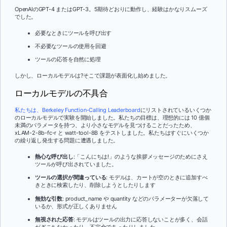
OpenAIのGPT-4 またはGPT-3。5期待どおりに動作し、経験はかなりスムーズ
でした。
必要なときにツールを呼び出す
不必要なツールの使用を回避
ツールの応答を自然に処理
しかし、ローカルモデルは?そこで課題が表面化し始めました。
ローカルモデルの不具合
私たちは、Berkeley Function-Calling Leaderboard
にリストされているいくつか
のローカルモデルで実験を開始しました。私たちの目標は、理想的には 10 億個
未満のパラメータを持つ、より小さなモデルを見つけることだったため、
xLAM-2-8b-fc-r と watt-tool-8B をテストしました。私たちはすぐにいくつか
の繰り返し発生する問題に遭遇しました。
熱心な呼び出し
:「こんにちは!」のような挨拶メッセージのためにさえ
ツールが呼び出されていました。
ツールの選択が間違っている
: モデルは、カートが空のときに追加すべ
きときに検索したり、削除しようとしたりします
無効な引数
: product_name や quantity などのパラメーターが欠落して
いるか、形式が正しくありません
無視された応答
: モデルはツールの出力に応答しないことが多く、会話
がぎこちなかったり、不完全であったりしました