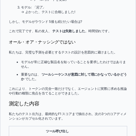
モデル:
「完了」
→ よかった、テストに合格しました!
しかし、モデルがラウンド 5後も続けたい場合は?
これで完了です、私の友人、
テストは失敗しました
。時間切れです。
オール・オア・ナッシングではない
私たちは、完璧な予測を必要とするテストの設計を意図的に避けました。
モデルが常に正確な製品名を知っていることを要求したわけではありま
せん。
重要なのは、
ツールシーケンスが意図に対して理にかなっているかどう
か
でした。
これにより、トークンの完全一致だけでなく、エージェントに実際に求める推論
や行動の種類に焦点を当てることができました。
測定した内容
私たちのテスト出力は、最終的なF1 スコアまで抽出され、次の3つのコアディメ
ンションがカプセル化されています。
ツール呼び出し