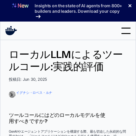
コ
✕
Insights on the state of AI agents from 800+
ン
builders and leaders. Download your copy
テ
ン
ツ
へ
検
ス
ローカルLLMによるツー
索
キ
ッ
ルコール:実践的評価
製品
プ
サポート
投稿日: Jun 30, 2025
料金プラン
イグナシ・ロペス・ルナ
ブログ
ドキュメント
ツールコールにはどのローカルモデルを使
用すべきですか?
サインイン
GenAIやエージェントアプリケーションを構築する際、最も切迫した永続的な問
題の1つは
、「ツールコールにはどのローカルモデルを使用すべきか」で