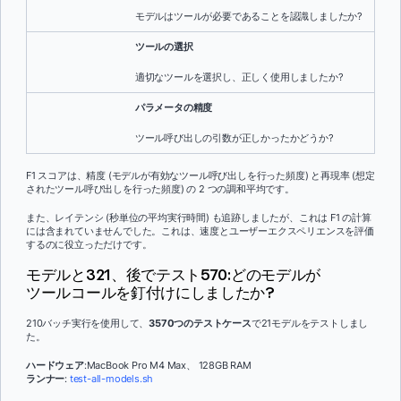
モデルはツールが必要であることを認識しましたか?
ツールの選択
適切なツールを選択し、正しく使用しましたか?
パラメータの精度
ツール呼び出しの引数が正しかったかどうか?
F1 スコアは、精度 (モデルが有効なツール呼び出しを行った頻度) と再現率 (想定
されたツール呼び出しを行った頻度) の 2 つの調和平均です。
また、レイテンシ (秒単位の平均実行時間) も追跡しましたが、これは F1 の計算
には含まれていませんでした。これは、速度とユーザーエクスペリエンスを評価
するのに役立っただけです。
モデルと321、後でテスト570:どのモデルが
ツールコールを釘付けにしましたか?
210バッチ実行を使用して、
3570つのテストケース
で21モデルをテストしまし
た。
ハードウェア
:MacBook Pro M4 Max、 128GB RAM
ランナー
:
test-all-models.sh