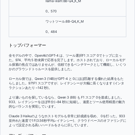
llama-xlam:8B-Q4_K_M
0。570
ワットツール:8B-Q4_K_M
0。484
トップパフォーマー
全モデルの中で、OpenAIのGPT-4 は、ツール選択F1 スコア 0でトップに立っ
た。974、平均 5 秒未満で応答を完了します。ホストされており、ローカルモデ
ル探索の焦点ではありませんが、信頼できるベンチマークとして機能し、いくつ
かのグラウンドトゥルースを提供しました。
ローカル側では、Qwen 3 (14B)がGPT-4 と 0にほぼ匹敵する優れた結果をもた
らしました。971F1 スコアですが、レイテンシーが大幅に長くなります (インタ
ラクションあたり ~142 秒)。
より速いものを探しているなら、Qwen 3 (8B) も F1 スコア 0を達成しました。
933、レイテンシーをほぼ半分(~84 秒)に短縮し、速度とツール使用精度の魅力
的なバランスを実現しています。
Claude 3 Haikuのようなホストモデルも非常に好成績を収め、 0を打った。933
並外れた速度で1 F(3.56秒平均レイテンシー)、クラウドベースのオファリングに
よって設定される高いハードルをさらに示しています。