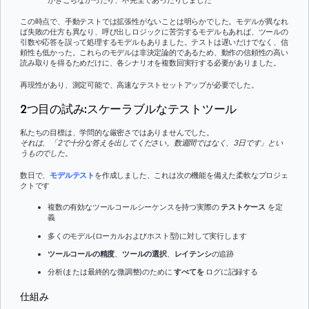
この時点で、手動テストでは拡張性がないことは明らかでした。モデルが異なれ
ば失敗の仕方も異なり、呼び出しロジックに苦労するモデルもあれば、ツールの
引数や応答を誤って処理するモデルもありました。テストは遅いだけでなく、信
頼性も低かった。これらのモデルは非決定論的であるため、動作の信頼性の高い
読み取りを得るためだけに、各シナリオを複数回実行する必要がありました。
再現性があり、測定可能で、高速なテストセットアップが必要でした。
2つ目の試み:スケーラブルなテストツール
私たちの目標は、学問的な厳密さではありませんでした。
それは、「2で十分な答えを出してください。数週間ではなく、3日です」とい
うものでした。
数日で、
モデルテスト
を作成しました、これは次の機能を備えた柔軟なプロジェ
クトです
複数の有効なツールコールシーケンスを持つ実際の
テストケース
を定
義
多くのモデル(ローカルおよびホスト型)に対して実行します
ツールコールの精度
、
ツールの選択
、
レイテンシ
の追跡
分析(または最終的な微調整)のために
すべてを
ログに記録する
仕組み