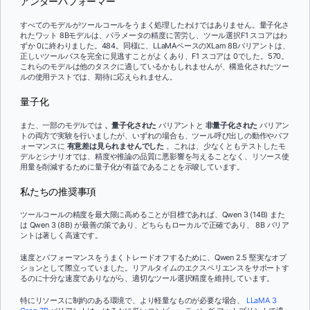
アンダーパフォーマー
すべてのモデルがツールコールをうまく処理したわけではありません。量子化さ
れたワット 8Bモデルは、パラメータの精度に苦労し、ツール選択F1 スコアはわ
ずか 0に終わりました。484。同様に、LLaMAベースのXLam 8Bバリアントは、
正しいツールパスを完全に見逃すことがよくあり、F1 スコアは 0でした。570。
これらのモデルは他のタスクに適しているかもしれませんが、構造化されたツー
ルの使用テストでは、期待に応えられません。
量子化
また、一部のモデルでは
、量子化された
バリアントと
非量子化された
バリアン
トの両方で実験を行いましたが、いずれの場合も、ツール呼び出しの動作やパフ
ォーマンスに
有意差は見られませんでした
。これは、少なくともテストしたモ
デルとシナリオでは、精度や推論の品質に悪影響を与えることなく、リソース使
用量を削減するために量子化が有益であることを示唆しています。
私たちの推奨事項
ツールコールの精度を最大限に高めることが目標であれば、Qwen 3 (14B) また
は Qwen 3 (8B) が最善の策であり、どちらもローカルで正確であり、 8B バリア
ントは著しく高速です。
速度とパフォーマンスをうまくトレードオフするために、Qwen 2.5 堅実なオプ
ションとして際立っていました。リアルタイムのエクスペリエンスをサポートす
るのに十分な速度でありながら、適切なツール選択精度を維持しています。
特にリソースに制約のある環境で、より軽量なものが必要な場合、
LLaMA 3