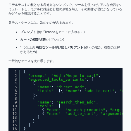
モデルテストの核となる考え方はシンプルで、ツールを使ったリアルな会話をシ
ミュレートし、モデルに推論と行動の余地を与え、その動作が理にかなっている
かどうかを確認することです。
各テストケースには、次のものが含まれます。
プロンプト
(例:「iPhoneをカートに入れる」)
カートの初期状態
(オプション)
1 つ以上の
有効なツール呼び出しバリアント
(多くの場合、複数の正解
があるため)
一般的なケースを次に示します。
1
{
2
"prompt"
: 
"Add iPhone to cart"
,
3
"expected_tools_variants"
: [
4
{
5
"name"
: 
"direct_add"
,
6
"tools"
: [{ 
"name"
: 
"add_to_cart"
, 
"argu
7
},
8
{
9
"name"
: 
"search_then_add"
,
10
"tools"
: [
11
{ 
"name"
: 
"search_products"
, 
"argument
12
{ 
"name"
: 
"add_to_cart"
, 
"arguments"
: 
13
]
14
}
15
]
16
}