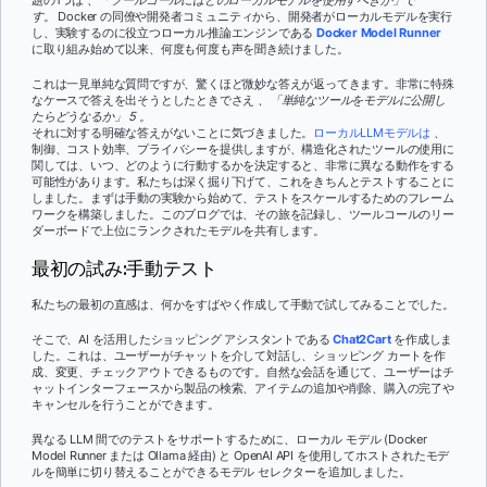
す。
Docker の同僚や開発者コミュニティから、開発者がローカルモデルを実行
し、実験するのに役立つローカル推論エンジンである
Docker Model Runner
に取り組み始めて以来、何度も何度も声を聞き続けました。
これは一見単純な質問ですが、驚くほど微妙な答えが返ってきます。非常に特殊
なケースで答えを出そうとしたときでさえ
、「単純なツールをモデルに公開し
たらどうなるか」 5 。
それに対する
明確な答えがないことに気づきました。
ローカルLLMモデルは
、
制御、コスト効率、プライバシーを提供しますが、構造化されたツールの使用に
関しては、いつ、どのように行動するかを決定すると、非常に異なる動作をする
可能性があります。私たちは深く掘り下げて、これをきちんとテストすることに
しました。まずは手動の実験から始めて、テストをスケールするためのフレーム
ワークを構築しました。このブログでは、その旅を記録し、ツールコールのリー
ダーボードで上位にランクされたモデルを共有します。
最初の試み:手動テスト
私たちの最初の直感は、何かをすばやく作成して手動で試してみることでした。
そこで、AI を活用したショッピング アシスタントである
Chat2Cart
を作成しま
した。これは、ユーザーがチャットを介して対話し、ショッピング カートを作
成、変更、チェックアウトできるものです。自然な会話を通じて、ユーザーはチ
ャットインターフェースから製品の検索、アイテムの追加や削除、購入の完了や
キャンセルを行うことができます。
異なる LLM 間でのテストをサポートするために、ローカル モデル (Docker
Model Runner または Ollama 経由) と OpenAI API を使用してホストされたモデ
ルを簡単に切り替えることができるモデル セレクターを追加しました。