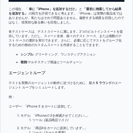
この場合、「
単に「iPhone」を追加するだけ」
と
「最初に検索してから結果
を追加する」
の両方を許容できると考えます。「iPhone」は実際の製品名では
ありませんが、私たちはそれで問題ありません。厳密すぎる精度を目指したので
はなく、現実的な振る舞いを目指しました。
各テストケースは、テストスイートに属します。2つのビルトインスイートを提
供しています。ただし、スイート全体、個々のテスト ケース、または複数のテ
スト ケースの選択を実行できます。さらに、必要に応じてテストをグループ化
するための独自のカスタムスイートを作成することもできます。
シンプル
: グリーティング、ワンステップアクション
複雑
:マルチステップ推論とツールチェーン
エージェントループ
テストを実際のエージェントの動作に近づけるために、最大
5 ラウンド
のエー
ジェント ループをシミュレートします。
例：
ユーザー:
「iPhone 5 をカートに追加して」
モデル:
「iPhoneの 5を検索させてください...」
ツール:
(返品商品リスト)
モデル:
「商品Xをカートに追加しています...」
ツール:
(カートを更新)