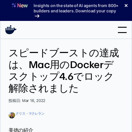
コ
✕
Insights on the state of AI agents from 800+
ン
builders and leaders. Download your copy
テ
ン
ツ
へ
検
ス
スピードブーストの達成
索
キ
ッ
は、Mac用のDockerデ
製品
プ
スクトップ4.6でロック
サポート
解除されました
料金プラン
ブログ
投稿日: Mar 16, 2022
ドキュメント
クリス・マクレラン
サインイン
美徳の紹介