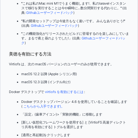
"
これは私のMac mini M1でうまく機能します!、私のlaravelインスタン
スで移行を実行することは今や瞬時に...数分間実行する代わりに。
"
(出
典:
Githubユーザーフィードバック
)
"
私の開発セットアップは今途方もなく速いです。 みんなありがとう!
"
(出典:
Githubユーザーフィードバック
)
"
この機能強化がリリースされたビルドに登場するのを楽しみにしていま
す。まるで夜と昼のようでした!」(出典:
Githubユーザーフィードバッ
ク
)
美徳を有効にする方法
Virtiofs は、次の macOS バージョンのユーザーのみが使用できます。
macOS 12.2 以降 (Apple シリコン用)
macOS 12.3 以降 (インテル向け)
Docker デスクトップで
virtiofs を有効にするには
:
Docker デスクトップ バージョン 4.6 を使用していることを確認します
(
こちらから入手できます)。
「設定」(歯車アイコン)>「実験的機能」に移動します
[新しい仮想化フレームワークを使用する] と [VirtioFS 高速ディレクト
リ共有を有効にする] トグルを選択します
[適用と再起動]をクリックします