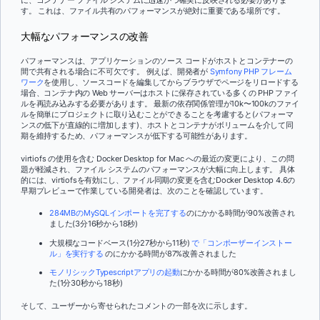
に、コンテナー ファイル システムに迅速かつ確実に反映される必要がありま
す。 これは、ファイル共有のパフォーマンスが絶対に重要である場所です。
大幅なパフォーマンスの改善
パフォーマンスは、アプリケーションのソース コードがホストとコンテナーの
間で共有される場合に不可欠です。 例えば、開発者が
Symfony PHP フレーム
ワーク
を使用し、ソースコードを編集してからブラウザでページをリロードする
場合、コンテナ内の Web サーバーはホストに保存されている多くの PHP ファイ
ルを再読み込みする必要があります。 最新の依存関係管理が10k〜100kのファイ
ルを簡単にプロジェクトに取り込むことができることを考慮すると(パフォーマ
ンスの低下が直線的に増加します)、ホストとコンテナがボリュームを介して同
期を維持するため、パフォーマンスが低下する可能性があります。
virtiofs の使用を含む Docker Desktop for Mac への最近の変更により、この問
題が軽減され、ファイル システムのパフォーマンスが大幅に向上します。 具体
的には、virtiofsを有効にし、ファイル同期の変更を含むDocker Desktop 4.6の
早期プレビューで作業している開発者は、次のことを確認しています。
284MBのMySQLインポートを完了する
のにかかる時間が90%改善され
ました(3分16秒から18秒)
大規模なコードベース(1分27秒から11秒)
で「コンポーザーインストー
ル」を実行する
のにかかる時間が87%改善されました
モノリシックTypescriptアプリの起動
にかかる時間が80%改善されまし
た(1分30秒から18秒)
そして、ユーザーから寄せられたコメントの一部を次に示します。