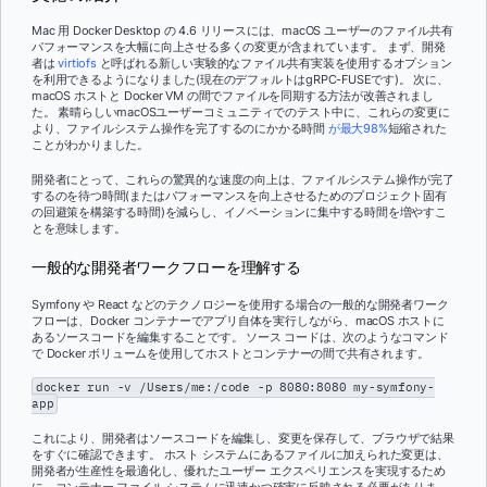
Mac 用 Docker Desktop の 4.6 リリースには、macOS ユーザーのファイル共有
パフォーマンスを大幅に向上させる多くの変更が含まれています。 まず、開発
者は
virtiofs
と呼ばれる新しい実験的なファイル共有実装を使用するオプション
を利用できるようになりました(現在のデフォルトはgRPC-FUSEです)。 次に、
macOS ホストと Docker VM の間でファイルを同期する方法が改善されまし
た。 素晴らしいmacOSユーザーコミュニティでのテスト中に、これらの変更に
より、ファイルシステム操作を完了するのにかかる時間
が最大98%
短縮された
ことがわかりました。
開発者にとって、これらの驚異的な速度の向上は、ファイルシステム操作が完了
するのを待つ時間(またはパフォーマンスを向上させるためのプロジェクト固有
の回避策を構築する時間)を減らし、イノベーションに集中する時間を増やすこ
とを意味します。
一般的な開発者ワークフローを理解する
Symfony や React などのテクノロジーを使用する場合の一般的な開発者ワーク
フローは、Docker コンテナーでアプリ自体を実行しながら、macOS ホストに
あるソースコードを編集することです。 ソース コードは、次のようなコマンド
で Docker ボリュームを使用してホストとコンテナーの間で共有されます。
docker run -v /Users/me:/code -p 8080:8080 my-symfony-
app
これにより、開発者はソースコードを編集し、変更を保存して、ブラウザで結果
をすぐに確認できます。 ホスト システムにあるファイルに加えられた変更は、
開発者が生産性を最適化し、優れたユーザー エクスペリエンスを実現するため