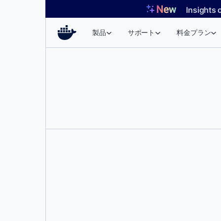
コ
Insights 
ン
テ
製品
サポート
料金プラン
ン
ツ
へ
ス
キ
ッ
プ