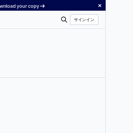
✕
Download your copy
検
サインイン
索