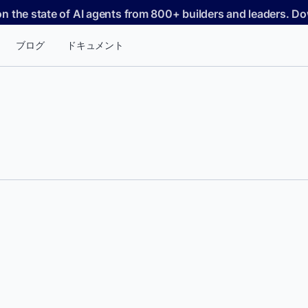
on the state of AI agents from 800+ builders and leaders. 
ブログ
ドキュメント