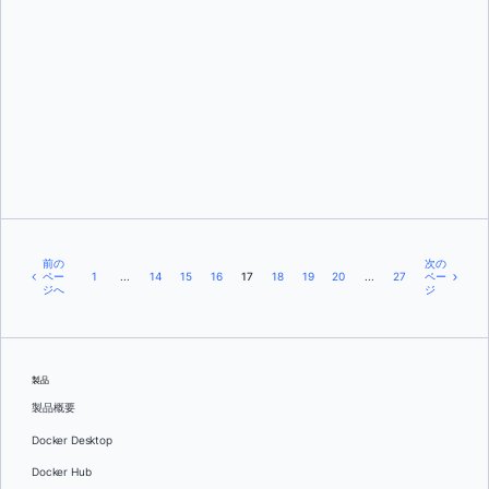
エヴァ・ボホルヘス
前の
次の
ペー
1
...
14
15
16
17
18
19
20
...
27
ペー
ジへ
ジ
製品
製品概要
Docker Desktop
Docker Hub