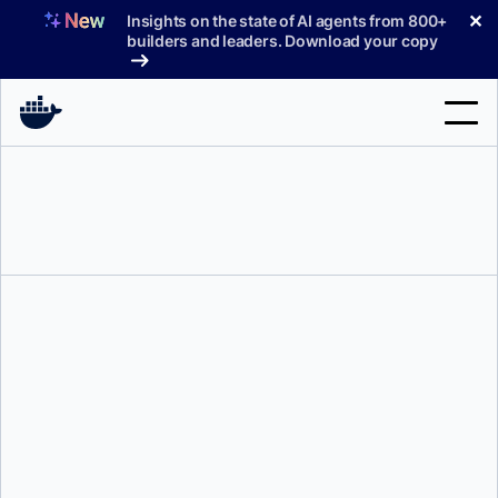
コ
✕
Insights on the state of AI agents from 800+
ン
builders and leaders. Download your copy
テ
ン
ツ
へ
検
ス
索
キ
ッ
製品
プ
サポート
料金プラン
ブログ
ドキュメント
ジャスティン・コーマック
サインイン